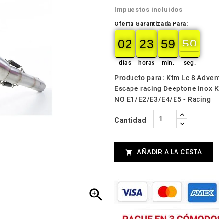
Impuestos incluidos
Oferta Garantizada Para:
02
23
59
49
02
00
23
00
59
00
49
50
días
horas
min.
seg.
Producto para: Ktm Lc 8 Adven
Escape racing Deeptone Inox
NO E1/E2/E3/E4/E5 - Racing
Cantidad
AÑADIR A LA CESTA

