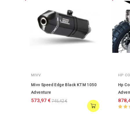
MIVV
HP C
Mivv Speed Edge Black KTM 1050
Hp Co
Adventure
Adven
573,97 €
878,
745,42 €