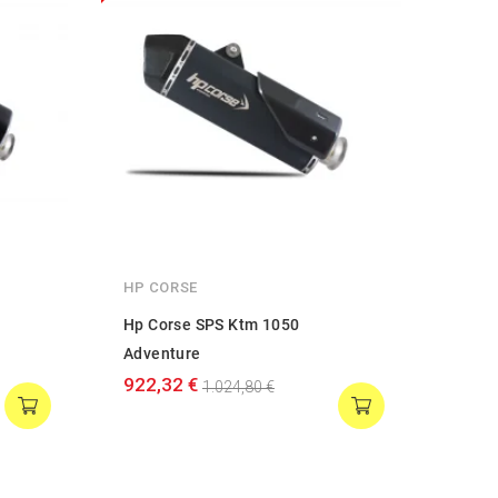
HP CORSE
LEOV
Hp Corse SPS Ktm 1050
Leov
Adventure
Nero
922,32 €
508,
1.024,80 €