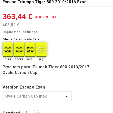
Escape Triumph Tiger 800 2010/2016 Exan
363,44 €
AHORRE 10%
403,82 €
Impuestos incluidos
Oferta Garantizada Para:
02
23
59
49
02
00
23
00
59
00
50
49
días
horas
min.
seg.
Producto para: Tiumph Tiger 800 2010/2017
Ovale Carbon Cap
Version Escape Exan