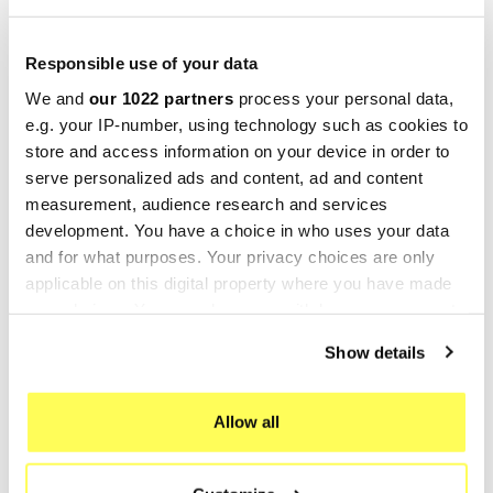
modificaciones.Se reemplaza directamente sin
ninguna modificación.
Responsible use of your data
Aprobado para uso en carretera. Certificado
incluido. Código de aprobación visible.
We and
our 1022 partners
process your personal data,
e.g. your IP-number, using technology such as cookies to
Exan
, una destacada empresa en el sector de
store and access information on your device in order to
silenciadores para motocicletas, tiene su sede en
serve personalized ads and content, ad and content
Lissone (Italia) y fue establecida en 1996 por
measurement, audience research and services
Andrea Nova, un amante de las motos que se
development. You have a choice in who uses your data
esfuerza por ofrecer calidad y rendimiento en
and for what purposes. Your privacy choices are only
sus productos. Hoy en día, Exan se ha convertido
applicable on this digital property where you have made
your choices. You can change or withdraw your consent
en una compañía innovadora que emplea
any time from the Cookie Declaration or by clicking on
tecnología de vanguardia y maquinaria moderna,
Show details
the Privacy trigger icon.
incluyendo soldadoras TIG, dobladoras de tubos
y un banco de pruebas específico para motos,
If you allow, we would also like to:
Allow all
para producir
escapes deportivos
de excelente
Collect information about your geographical location
calidad.
which can be accurate to within several meters