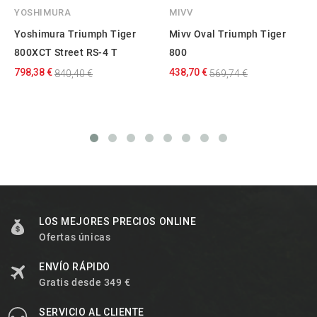
YOSHIMURA
MIVV
Yoshimura Triumph Tiger
Mivv Oval Triumph Tiger
800XCT Street RS-4 T
800
798,38 €
438,70 €
840,40 €
569,74 €
LOS MEJORES PRECIOS ONLINE
Ofertas únicas
ENVÍO RÁPIDO
Gratis desde 349 €
SERVICIO AL CLIENTE