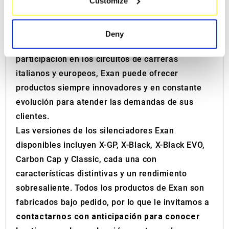
Customize
El catálogo de Exan abarca una variada gama de
Identify your device by actively scanning it for
specific characteristics (fingerprinting)
escapes para diferentes tipos de motocicletas,
Find out more about how your personal data is processed
desde modelos deportivos y clásicos hasta
Deny
and set your preferences in the
details section
.
naked, supermotard y más. Gracias a su
participación en los circuitos de carreras
We use cookies to personalise content and ads, to
italianos y europeos, Exan puede ofrecer
provide social media features and to analyse our traffic.
productos siempre innovadores y en constante
We also share information about your use of our site with
evolución para atender las demandas de sus
our social media, advertising and analytics partners who
may combine it with other information that you’ve
clientes.
provided to them or that they’ve collected from your use
Las versiones de los silenciadores Exan
of their services.
disponibles incluyen X-GP, X-Black, X-Black EVO,
Carbon Cap y Classic, cada una con
características distintivas y un rendimiento
sobresaliente. Todos los productos de Exan son
fabricados bajo pedido, por lo que le invitamos a
contactarnos con anticipación para conocer