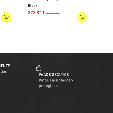
Black
e3 T.
373,32 €
301,
414,80 €
LIENTE
idas
PAGOS SEGUROS
Datos encriptados y
protegidos