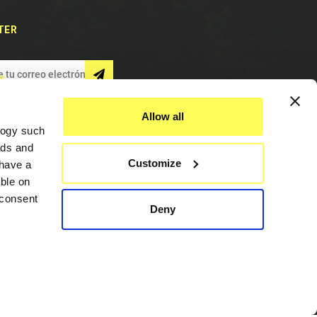
TER
S
Allow all
logy such
ads and
Customize
have a
ble on
 consent
Deny
Asistencia
everal
Contáctenos