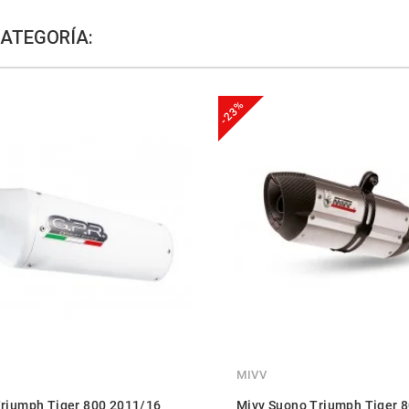
CATEGORÍA:
-23%
MIVV
riumph Tiger 800 2011/16
Mivv Suono Triumph Tiger 