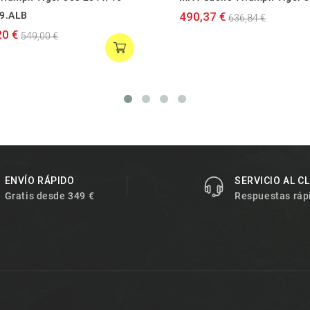
79.ALB
490,37 €
636,84 €
20 €
549,00 €
ENVÍO RÁPIDO
SERVICIO AL C
Gratis desde 349 €
Respuestas ráp