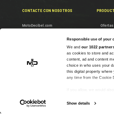
CONTACTE CON NOSOTROS
PRODUC
MotoDecibel.com
Ofertas
MOTODECIBEL DI GEREMIA
Noveda
Responsible use of your 
FABRIZIO
Los más
We and
our 1022 partner
IT13115440011
Contact
as cookies to store and ac
10090 Sangano
Mapa de
content, ad and content 
Torino
choice in who uses your da
Italy
this digital property whe
any time from the Cookie De
+393513946375 (Whatsapp)
info@motodecibel.com
If you allow, we would also 
Collect information ab
meters
Show details
Identify your device by