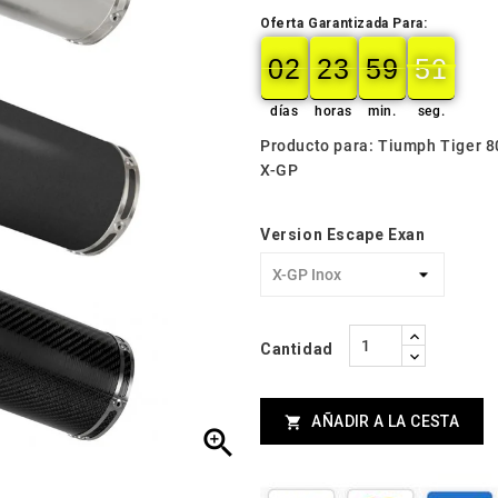
Oferta Garantizada Para:
02
23
59
49
02
00
23
00
59
00
49
50
días
horas
min.
seg.
Producto para: Tiumph Tiger 
X-GP
Version Escape Exan
Cantidad
AÑADIR A LA CESTA

