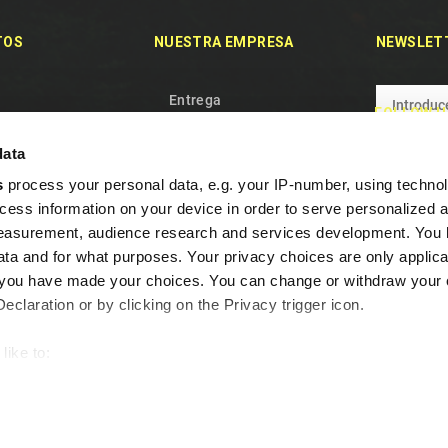
TOS
NUESTRA EMPRESA
NEWSLET
Entrega
FOLLOW U
des
Política de privacidad
data
 vendidos
Términos y condiciones
s
process your personal data, e.g. your IP-number, using techno
e con nosotros
Nuestro Equipo
cess information on your device in order to serve personalized 
l sitio
Política de Cookies
measurement, audience research and services development. You 
Garantía y desistimiento
ta and for what purposes. Your privacy choices are only applica
Preguntas frecuentes
re you have made your choices. You can change or withdraw your
claration or by clicking on the Privacy trigger icon.
Programa de fidelidad
Contacte con nosotros
like to:
out your geographical location which can be accurate to within s
 actively scanning it for specific characteristics (fingerprinting)