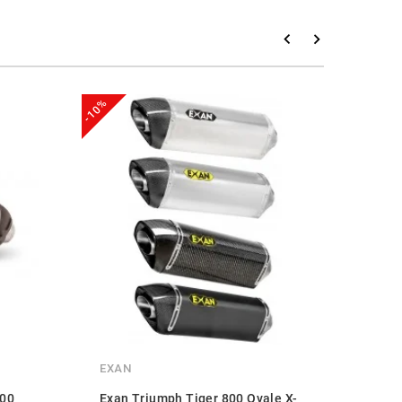
-10%
-20%
EXAN
GPR
800
Exan Triumph Tiger 800 Ovale X-
GPR 