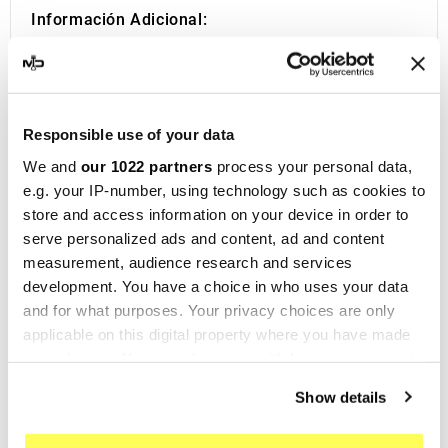
Información Adicional:
Si está buscando el escape deportivo perfecto
para su motocicleta, está en el lugar correcto.
Durante más de una década, MotoDecibel se ha
dedicado a la investigación y reventa de los
Responsible use of your data
mejores escapes deportivos para moto. Si tiene
We and
our 1022 partners
process your personal data,
alguna pregunta o duda sobre el Silenciador o
e.g. your IP-number, using technology such as cookies to
store and access information on your device in order to
Escape de su Motocicleta, no dude en
serve personalized ads and content, ad and content
contactarnos.
measurement, audience research and services
IXIL
, fundada en Barcelona en 1955, es hoy una
development. You have a choice in who uses your data
marca consolidada en el ámbito del
and for what purposes. Your privacy choices are only
motociclismo, presente en más de 40
applicable on this digital property where you have made
distribuidores de los cinco continentes. Con más
your choices. You can change or withdraw your consent
any time from the Cookie Declaration or by clicking on
de cincuenta años de experiencia, la empresa
Show details
the Privacy trigger icon.
diseña
sistemas de escape y silenciadores
para una amplia gama de motocicletas y maxi