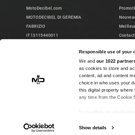
MotoDecibel.com
Promot
MOTODECIBEL DI GEREMIA
Nouveau
FABRIZIO
Meilleu
IT13115440011
Contact
10090 Sangano
Plan du 
Responsible use of your 
Torino
We and
our 1022 partner
Italy
as cookies to store and ac
+393513946375 (Whatsapp)
content, ad and content 
info@motodecibel.com
choice in who uses your da
this digital property whe
any time from the Cookie De
If you allow, we would also 
Collect information ab
meters
Show details
© 2026 - MotoDecibel.com™
Identify your device by