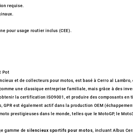
tion requise.
ginaux.
ne pour usage routier inclus (CEE).
t Pot
encieux et de collecteurs pour motos, est basé à Cerro al Lambro, d
comme une classique entreprise familiale, mais grâce à des inve
obtenir la certification ISO9001, et produire des composants en t
us, GPR est également actif dans la production OEM (échappement
oto prestigieuses dans le monde, telles que le MotoGP, le Moto
arge gamme de
silencieux sportifs pour motos
, incluant Albus Ce