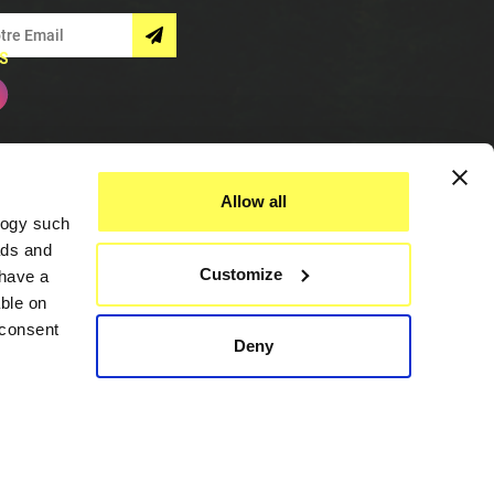
S
Allow all
logy such
ads and
Customize
have a
ble on
 consent
Deny
Assistance
everal
Contactez
Nous