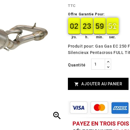
TTC
Offre Garantie Pour:
02
23
59
49
02
00
23
00
59
00
50
49
jrs.
h.
min.
sec.
Produit pour: Gas Gas EC 250 
Silencieux Pentacross FULL T
Quantité
AJOUTER AU PANIER

