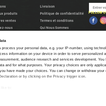
ions
Livraison
FOLLOW U
x produits
Politique de confidentialité
res ventes
Termes et conditions
ez-nous
Qui Nous Sommes
site
Politique relative aux
data
cookies
s
process your personal data, e.g. your IP-number, using techno
Garantie et retrait
cess information on your device in order to serve personalized 
Questions fréquentes
measurement, audience research and services development. You 
Programme de fidélité
ta and for what purposes. Your privacy choices are only applica
Contactez-nous
re you have made your choices. You can change or withdraw your
claration or by clicking on the Privacy trigger icon.
like to:
out your geographical location which can be accurate to within s
 actively scanning it for specific characteristics (fingerprinting)