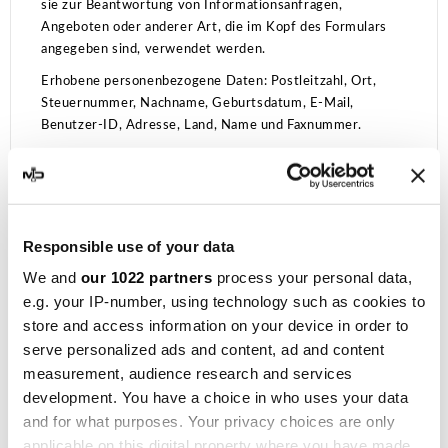
sie zur Beantwortung von Informationsanfragen,
Angeboten oder anderer Art, die im Kopf des Formulars
angegeben sind, verwendet werden.
Erhobene personenbezogene Daten: Postleitzahl, Ort,
Steuernummer, Nachname, Geburtsdatum, E-Mail,
Benutzer-ID, Adresse, Land, Name und Faxnummer.
Kontakte verwalten und Nachrichten senden
Mit dieser Art von Dienst können Sie eine Datenbank mit
E-Mail-Kontakten, Telefonkontakten oder Kontakten
anderer Art verwalten, die für die Kommunikation mit dem
Responsible use of your data
Benutzer verwendet werden.
We and
our 1022 partners
process your personal data,
Diese Dienste können auch die Erfassung von Daten zu
e.g. your IP-number, using technology such as cookies to
Datum und Uhrzeit der Anzeige der Nachrichten durch den
store and access information on your device in order to
Benutzer sowie zur Interaktion des Benutzers mit ihnen
serve personalized ads and content, ad and content
ermöglichen, z. B. Informationen zu Klicks auf die in den
measurement, audience research and services
Nachrichten eingefügten Links.
development. You have a choice in who uses your data
MailChimp (The Rocket Science Group, LLC.)
and for what purposes. Your privacy choices are only
MailChimp ist ein Dienst zur Adressverwaltung und zum
applicable on this digital property where you have made