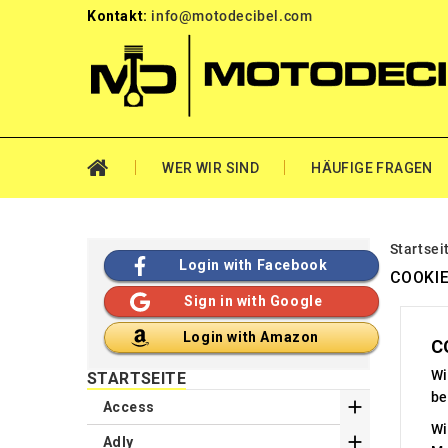
Kontakt:
info@motodecibel.com
WER WIR SIND
HÄUFIGE FRAGEN
Startsei
Login with Facebook
COOKIE
Sign in with Google
Login with Amazon
C
Wi
STARTSEITE
be

Access
Wi

Adly