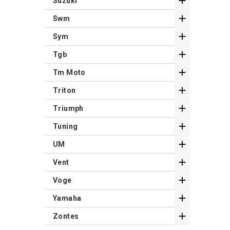

Suzuki

Swm

Sym

Tgb

Tm Moto

Triton

Triumph

Tuning

UM

Vent

Voge

Yamaha

Zontes