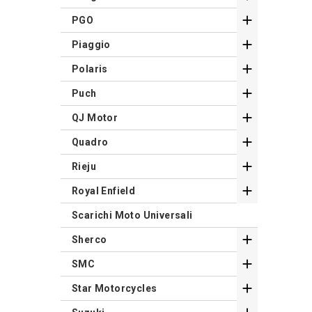

PGO

Piaggio

Polaris

Puch

QJ Motor

Quadro

Rieju

Royal Enfield
Scarichi Moto Universali

Sherco

SMC

Star Motorcycles