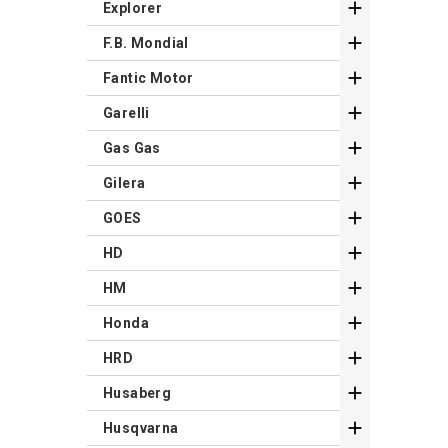

Explorer

F.B. Mondial

Fantic Motor

Garelli

Gas Gas

Gilera

GOES

HD

HM

Honda

HRD

Husaberg

Husqvarna