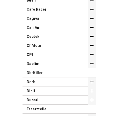

Buell

Cafè Racer

Cagiva

Can Am

Cectek

Cf Moto

CPI

Daelim
Db-Killer

Derbi

Dinli

Ducati
Ersatzteile