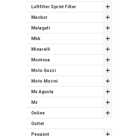

Luftfilter Sprint Filter

Macbor

Malaguti

Mbk

Minarelli

Montesa

Moto Guzzi

Moto Morini

Mv Agusta

Mz

Online
Outlet

Peugeot