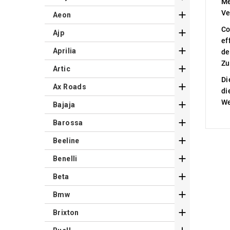
Me
Ve

Aeon
Co

Ajp
ef

Aprilia
de
Zu

Artic
Di

Ax Roads
di
We

Bajaja

Barossa

Beeline

Benelli

Beta

Bmw

Brixton