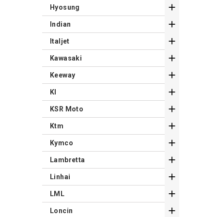

Hyosung

Indian

Italjet

Kawasaki

Keeway

Kl

KSR Moto

Ktm

Kymco

Lambretta

Linhai

LML

Loncin