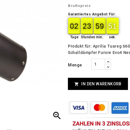
Bruttopreis
Garantiertes Angebot Für:
02
23
59
49
02
00
23
00
59
00
50
49
Tage
Stunden
min.
sek.
Produkt für: Aprilia Tuareg 6
Schalldämpfer Furore Evo4 Ne
Menge
IN DEN WARENKORB

