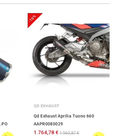
-10%
-20%
QD EXHAUST
GPR
Qd Exhaust Aprilia Tuono 660
GPR A
L.PO
AAPR0080029
2021
1.764,78 €
442,
1.960,87 €