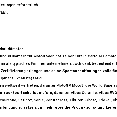
nderungen erforderlich.
CEE).
challdämpfer
und Krümmern für Motorräder, hat seinen Sitz in Cerro al Lambro, 
nn als typisches Familienunternehmen, doch dank bedeutender I
Zertifizierung erlangen und seine
Sportauspuffanlagen
vollstän
uipment Exhausts) tätig.
nen weltweit vertreten, darunter MotoGP, Moto3, die World Supe
orrad-Sportschalldämpfern
, darunter Albus Ceramic, Albus EVO
wercone, Satinox, Sonic, Pentracross, Tiburon, Ghost, Trioval, U
Verbindung zu setzen,
um mehr über die Produktions- und Liefe