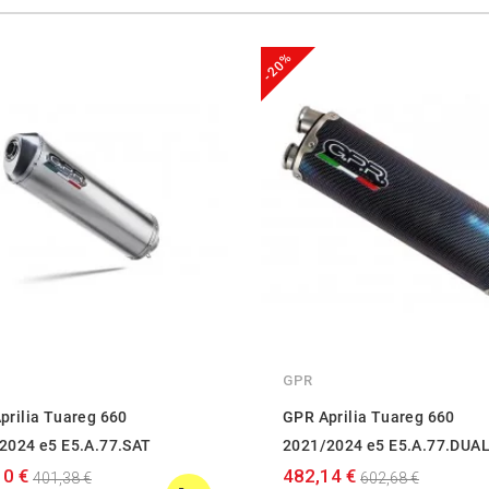
-20%
GPR
prilia Tuareg 660
GPR Aprilia Tuareg 660
2024 e5 E5.A.77.SAT
2021/2024 e5 E5.A.77.DUA
10 €
482,14 €
401,38 €
602,68 €