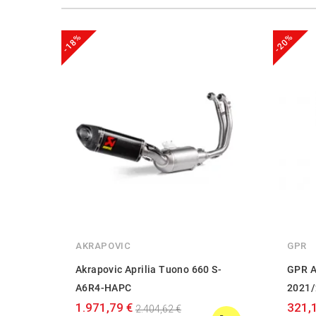
-18%
-20%
AKRAPOVIC
GPR
Akrapovic Aprilia Tuono 660 S-
GPR A
A6R4-HAPC
2021/
1.971,79 €
321,
2.404,62 €