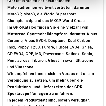
GPR ist in vielen der bekanntesten
provide social media features and to analyse our traffic.
Motorradrennen weltweit vertreten, darunter
We also share information about your use of our site with
MotoGP, Moto3, die World Supersport
our social media, advertising and analytics partners who
may combine it with other information that you’ve
Championship und das MXGP World Cross.
provided to them or that they’ve collected from your use
Im GPR-Katalog finden Sie eine Vielzahl von
of their services.
Motorrad-Sportschalldämpfern
, darunter Albus
Ceramic, Albus EVO4, Deeptone, Dual Carbon
Inox, Poppy, F250, Furore, Furore EVO4, Ghisa,
GP EVO4, GPE, M3, Powercone, Satinox, Sonic,
Pentracross, Tiburon, Ghost, Trioval, Ultracone
und Vintacone.
Wir empfehlen Ihnen, sich im Voraus mit uns in
Verbindung zu setzen,
um mehr über die
Produktions- und Lieferzeiten der GPR
Sportauspuffanlagen zu erfahren
.
In jedem Produktblatt sind, sofern verfügbar,