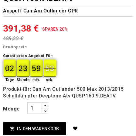
Auspuff Can-Am Outlander GPR
391,38 €
SPAREN 20%
489,22 €
Bruttopreis
Garantiertes Angebot Für:
02
23
59
52
51
02
00
23
00
59
00
52
Tage
Stunden
min.
sek.
Produkt für: Can Am Outlander 500 Max 2013/2015
Schalldämpfer Deeptone Atv QUSP.160.9.DEATV
Menge
IN DEN WARENKORB
