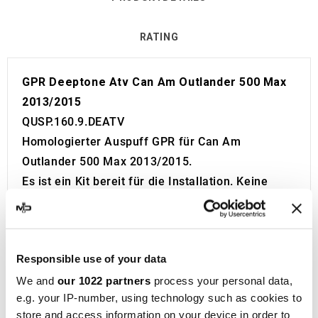
RATING
GPR Deeptone Atv Can Am Outlander 500 Max
2013/2015
QUSP.160.9.DEATV
Homologierter Auspuff GPR für Can Am
Outlander 500 Max 2013/2015.
Es ist ein Kit bereit für die Installation. Keine
Änderungen erforderlich.
Europäische Zulassung mit Code und Zertifikat
(CEE).
Responsible use of your data
Der Katalysator ist nicht im Kit enthalten.
Made in Italy 100%.
We and
our 1022 partners
process your personal data,
e.g. your IP-number, using technology such as cookies to
2 Jahre Garantie.
store and access information on your device in order to