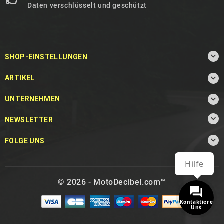
Daten verschlüsselt und geschützt

SHOP-EINSTELLUNGEN

ARTIKEL

UNTERNEHMEN

NEWSLETTER

FOLGE UNS
Hilfe
© 2026 - MotoDecibel.com™
Kontaktiere
Uns