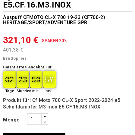
E5.CF.16.M3.INOX
Auspuff CFMOTO CL-X 700 19-23 (CF700-2)
HERITAGE/SPORT/ADVENTURE GPR
321,10 €
SPAREN 20%
401,38 €
Bruttopreis
Garantiertes Angebot Für:
02
23
59
50
02
00
23
00
59
00
50
51
Tage
Stunden
min.
sek.
Produkt für: Cf Moto 700 CL-X Sport 2022-2024 e5
Schalldämpfer M3 Inox E5.CF.16.M3.INOX
Menge