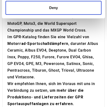
tätig.
Find out more about how your personal data is processed
Deny
GPR ist in vielen der bekanntesten
and set your preferences in the
details section
.
Motorradrennen weltweit vertreten, darunter
We use cookies to personalise content and ads, to
MotoGP, Moto3, die World Supersport
provide social media features and to analyse our traffic.
Championship und das MXGP World Cross.
We also share information about your use of our site with
Im GPR-Katalog finden Sie eine Vielzahl von
our social media, advertising and analytics partners who
Motorrad-Sportschalldämpfern
, darunter Albus
may combine it with other information that you’ve
Ceramic, Albus EVO4, Deeptone, Dual Carbon
provided to them or that they’ve collected from your use
Inox, Poppy, F250, Furore, Furore EVO4, Ghisa,
of their services.
GP EVO4, GPE, M3, Powercone, Satinox, Sonic,
Pentracross, Tiburon, Ghost, Trioval, Ultracone
und Vintacone.
Wir empfehlen Ihnen, sich im Voraus mit uns in
Verbindung zu setzen,
um mehr über die
Produktions- und Lieferzeiten der GPR
Sportauspuffanlagen zu erfahren
.