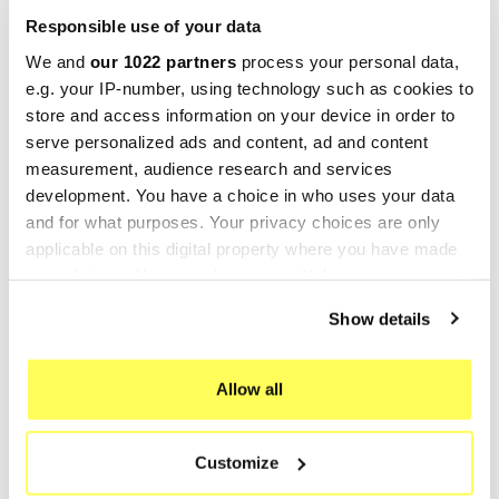
2 Jahre Garantie.
Responsible use of your data
Für die Suche:
We and
our 1022 partners
process your personal data,
Auspuff Schalldämpfer Endschalldämpfer
e.g. your IP-number, using technology such as cookies to
Sportschalldämpfer
store and access information on your device in order to
GPR
, ein führender Anbieter von Schalldämpfern
serve personalized ads and content, ad and content
measurement, audience research and services
und Krümmern für Motorräder, hat seinen Sitz in
development. You have a choice in who uses your data
Cerro al Lambro, in der Provinz Mailand, Italien.
and for what purposes. Your privacy choices are only
Die Geschichte dieses italienischen
applicable on this digital property where you have made
Familienunternehmens begann als typisches
your choices. You can change or withdraw your consent
Familienunternehmen, doch dank bedeutender
any time from the Cookie Declaration or by clicking on
Show details
Investitionen seit den 2000er Jahren konnte es
the Privacy trigger icon.
den Produktionsprozess optimieren, die ISO9001-
If you allow, we would also like to:
Allow all
Zertifizierung erlangen und seine
Collect information about your geographical location
Sportauspuffanlagen
vollständig aus Titan und
which can be accurate to within several meters
Edelstahl herstellen. Zudem ist GPR auch in der
Customize
Identify your device by actively scanning it for
OEM-Produktion (Original Equipment Exhausts)
specific characteristics (fingerprinting)