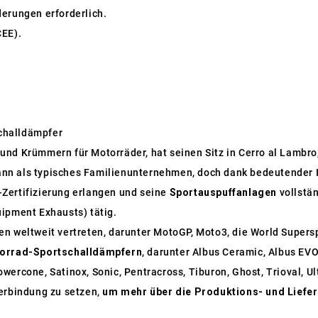
nderungen erforderlich.
CEE).
challdämpfer
und Krümmern für Motorräder, hat seinen Sitz in Cerro al Lambro, 
nn als typisches Familienunternehmen, doch dank bedeutender I
Zertifizierung erlangen und seine
Sportauspuffanlagen
vollstän
uipment Exhausts) tätig.
nen weltweit vertreten, darunter MotoGP, Moto3, die World Supe
orrad-Sportschalldämpfern
, darunter Albus Ceramic, Albus EVO
wercone, Satinox, Sonic, Pentracross, Tiburon, Ghost, Trioval, U
Verbindung zu setzen,
um mehr über die Produktions- und Liefe