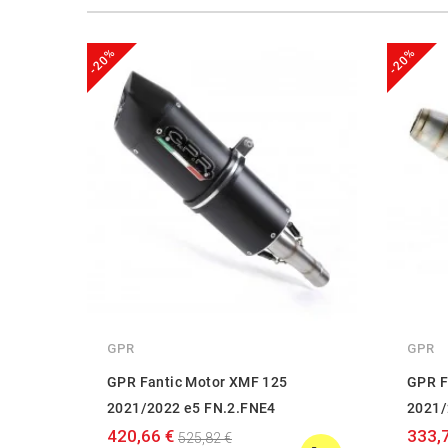
-20%
-20%
GPR
GPR
GPR Fantic Motor XMF 125
GPR F
2021/2022 e5 FN.2.FNE4
2021/
420,66 €
333,
525,82 €