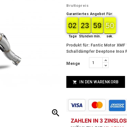
Bruttopreis
Garantiertes Angebot Für:
02
23
59
49
02
00
23
00
59
00
49
50
Tage
Stunden
min.
sek.
Produkt für: Fantic Motor XMF
Schalldämpfer Deeptone Inox 
Menge
IN DEN WARENKORB

