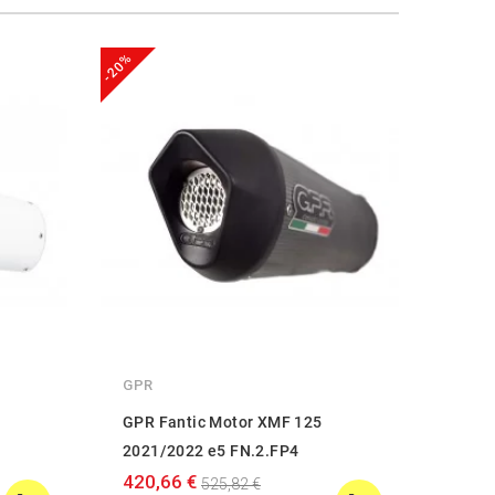
-20%
-20%
GPR
GPR
GPR Fantic Motor XMF 125
GPR 
2021/2022 e5 FN.2.FP4
2021
420,66 €
530,
525,82 €