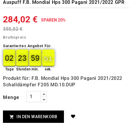
Auspuff F.B. Mondial Hps 300 Pagani 2021/2022 GPR
284,02 €
SPAREN 20%
355,02 €
Bruttopreis
Garantiertes Angebot Für:
02
23
59
50
49
02
00
23
00
59
00
50
Tage
Stunden
min.
sek.
Produkt für: F.B. Mondial Hps 300 Pagani 2021/2022
Schalldämpfer F205 MD.10.DUP
Menge
IN DEN WARENKORB
