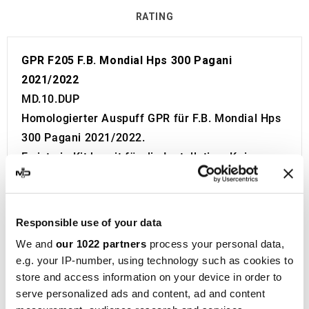
RATING
GPR F205 F.B. Mondial Hps 300 Pagani
2021/2022
MD.10.DUP
Homologierter Auspuff GPR für F.B. Mondial Hps
300 Pagani 2021/2022.
Es ist ein Kit bereit für die Installation. Keine
Änderungen erforderlich.
Europäische Zulassung mit Code und Zertifikat
(CEE).
Responsible use of your data
Der Katalysator ist nicht im Kit enthalten.
We and
our 1022 partners
process your personal data,
Made in Italy 100%.
e.g. your IP-number, using technology such as cookies to
2 Jahre Garantie.
store and access information on your device in order to
Für die Suche:
serve personalized ads and content, ad and content