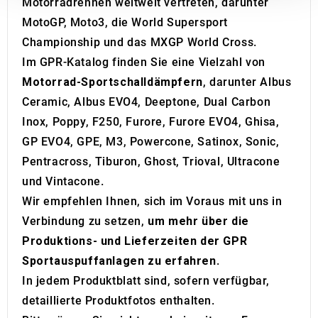
Motorradrennen weltweit vertreten, darunter
our social media, advertising and analytics partners who
MotoGP, Moto3, die World Supersport
may combine it with other information that you’ve
Championship und das MXGP World Cross.
provided to them or that they’ve collected from your use
Im GPR-Katalog finden Sie eine Vielzahl von
of their services.
Motorrad-Sportschalldämpfern
, darunter Albus
Ceramic, Albus EVO4, Deeptone, Dual Carbon
Inox, Poppy, F250, Furore, Furore EVO4, Ghisa,
GP EVO4, GPE, M3, Powercone, Satinox, Sonic,
Pentracross, Tiburon, Ghost, Trioval, Ultracone
und Vintacone.
Wir empfehlen Ihnen, sich im Voraus mit uns in
Verbindung zu setzen,
um mehr über die
Produktions- und Lieferzeiten der GPR
Sportauspuffanlagen zu erfahren
.
In jedem Produktblatt sind, sofern verfügbar,
detaillierte Produktfotos enthalten.