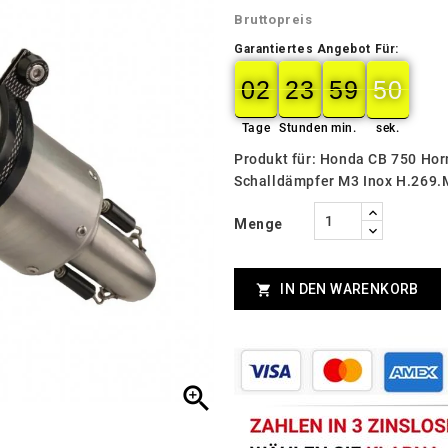
Bruttopreis
Garantiertes Angebot Für:
02
23
59
49
02
00
23
00
59
00
49
50
Tage
Stunden
min.
sek.
Produkt für: Honda CB 750 Ho
Schalldämpfer M3 Inox H.269
Menge
IN DEN WARENKORB

