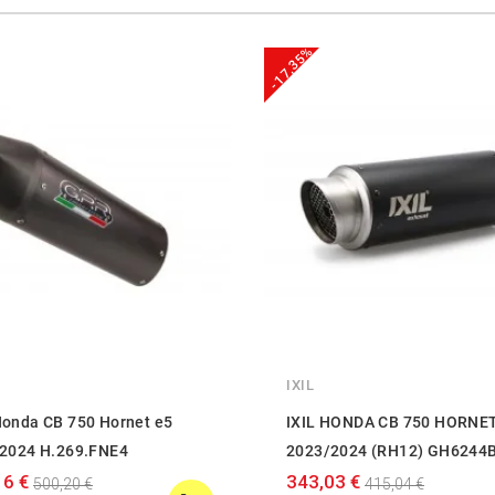
-17,35%
IXIL
onda CB 750 Hornet e5
IXIL HONDA CB 750 HORNE
2024 H.269.FNE4
2023/2024 (RH12) GH6244
16 €
343,03 €
500,20 €
415,04 €