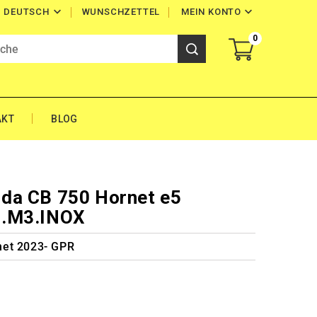


WUNSCHZETTEL
MEIN KONTO
DEUTSCH
0
AKT
BLOG
da CB 750 Hornet e5
9.M3.INOX
net 2023- GPR