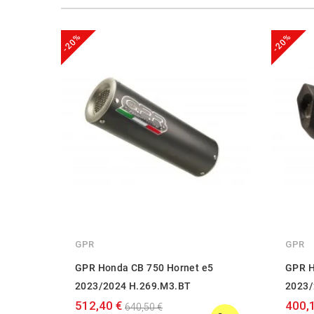
-20%
-20%
GPR
GPR
GPR Honda CB 750 Hornet e5
GPR H
2023/2024 H.269.M3.BT
2023/
512,40 €
400,
640,50 €