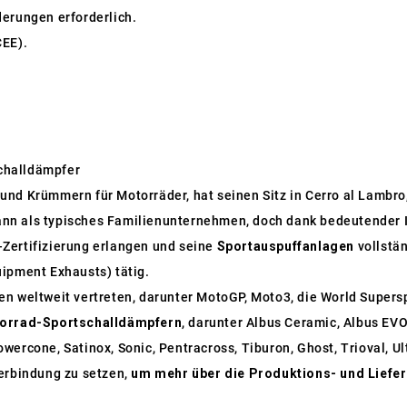
nderungen erforderlich.
CEE).
challdämpfer
und Krümmern für Motorräder, hat seinen Sitz in Cerro al Lambro, 
nn als typisches Familienunternehmen, doch dank bedeutender I
Zertifizierung erlangen und seine
Sportauspuffanlagen
vollstän
uipment Exhausts) tätig.
nen weltweit vertreten, darunter MotoGP, Moto3, die World Supe
orrad-Sportschalldämpfern
, darunter Albus Ceramic, Albus EVO
wercone, Satinox, Sonic, Pentracross, Tiburon, Ghost, Trioval, U
Verbindung zu setzen,
um mehr über die Produktions- und Liefe