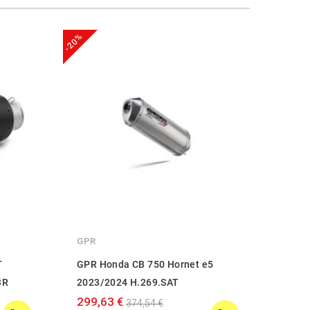
-20%
-20%
GPR
GPR
T
GPR Honda CB 750 Hornet e5
GPR 
BR
2023/2024 H.269.SAT
2023
299,63 €
399,
374,54 €