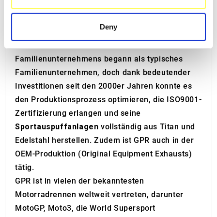
GPR
, ein führender Anbieter von Schalldämpfern
specific characteristics (fingerprinting)
und Krümmern für Motorräder, hat seinen Sitz in
Find out more about how your personal data is processed
Deny
Cerro al Lambro, in der Provinz Mailand, Italien.
and set your preferences in the
details section
.
Die Geschichte dieses italienischen
We use cookies to personalise content and ads, to
Familienunternehmens begann als typisches
provide social media features and to analyse our traffic.
Familienunternehmen, doch dank bedeutender
We also share information about your use of our site with
Investitionen seit den 2000er Jahren konnte es
our social media, advertising and analytics partners who
den Produktionsprozess optimieren, die ISO9001-
may combine it with other information that you’ve
Zertifizierung erlangen und seine
provided to them or that they’ve collected from your use
Sportauspuffanlagen
vollständig aus Titan und
of their services.
Edelstahl herstellen. Zudem ist GPR auch in der
OEM-Produktion (Original Equipment Exhausts)
tätig.
GPR ist in vielen der bekanntesten
Motorradrennen weltweit vertreten, darunter
MotoGP, Moto3, die World Supersport