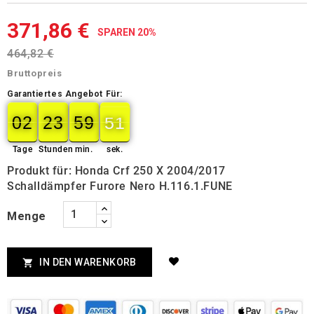
371,86 €
SPAREN 20%
464,82 €
Bruttopreis
Garantiertes Angebot Für:
02
23
59
50
02
00
23
00
59
00
50
51
Tage
Stunden
min.
sek.
Produkt für: Honda Crf 250 X 2004/2017
Schalldämpfer Furore Nero H.116.1.FUNE
Menge
IN DEN WARENKORB
