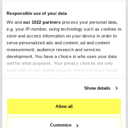
RATING
Responsible use of your data
GPR Furore Nero Honda Crf 250 X 2004/2017
We and
our 1022 partners
process your personal data,
H.116.1.FUNE
e.g. your IP-number, using technology such as cookies to
Homologierter Auspuff GPR für Honda Crf 250 X
store and access information on your device in order to
2004/2017.
serve personalized ads and content, ad and content
measurement, audience research and services
Es ist ein Kit bereit für die Installation. Keine
development. You have a choice in who uses your data
Änderungen erforderlich.
and for what purposes. Your privacy choices are only
Europäische Zulassung mit Code und Zertifikat
applicable on this digital property where you have made
(CEE).
your choices. You can change or withdraw your consent
Der Katalysator ist nicht im Kit enthalten.
any time from the Cookie Declaration or by clicking on
Show details
Made in Italy 100%.
the Privacy trigger icon.
2 Jahre Garantie.
If you allow, we would also like to:
Allow all
Für die Suche:
Collect information about your geographical location
Auspuff Schalldämpfer Endschalldämpfer
which can be accurate to within several meters
Sportschalldämpfer
Customize
Identify your device by actively scanning it for