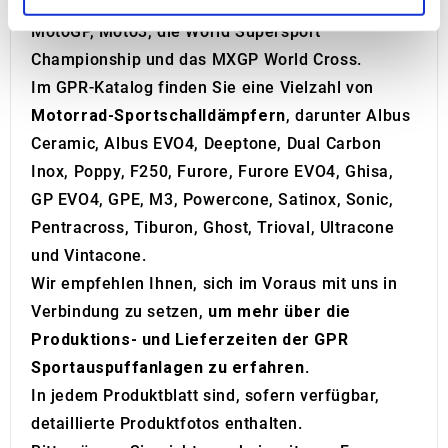
Motorradrennen weltweit vertreten, darunter
MotoGP, Moto3, die World Supersport
We use cookies to personalise content and ads, to
Championship und das MXGP World Cross.
provide social media features and to analyse our traffic.
Im GPR-Katalog finden Sie eine Vielzahl von
We also share information about your use of our site with
Motorrad-Sportschalldämpfern
, darunter Albus
our social media, advertising and analytics partners who
Ceramic, Albus EVO4, Deeptone, Dual Carbon
may combine it with other information that you’ve
provided to them or that they’ve collected from your use
Inox, Poppy, F250, Furore, Furore EVO4, Ghisa,
of their services.
GP EVO4, GPE, M3, Powercone, Satinox, Sonic,
Pentracross, Tiburon, Ghost, Trioval, Ultracone
und Vintacone.
Wir empfehlen Ihnen, sich im Voraus mit uns in
Verbindung zu setzen,
um mehr über die
Produktions- und Lieferzeiten der GPR
Sportauspuffanlagen zu erfahren
.
In jedem Produktblatt sind, sofern verfügbar,
detaillierte Produktfotos enthalten.