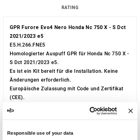
RATING
GPR Furore Evo4 Nero Honda Nc 750 X - S Dct
2021/2023 e5
E5.H.266.FNE5
Homologierter Auspuff GPR für Honda Nc 750 X -
S Dct 2021/2023 e5.
Es ist ein Kit bereit für die Installation. Keine
Änderungen erforderlich.
Europäische Zulassung mit Code und Zertifikat
(CEE).
Der Katalysator ist nicht im Kit enthalten.
Made in Italy 100%.
2 Jahre Garantie.
Für die Suche:
Responsible use of your data