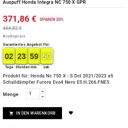
Auspuff Honda Integra NC 750 X GPR
371,86 €
SPAREN 20%
464,82 €
Bruttopreis
Garantiertes Angebot Für:
02
23
59
49
02
00
23
00
59
00
50
50
Tage
Stunden
min.
sek.
Produkt für: Honda Nc 750 X - S Dct 2021/2023 e5
Schalldämpfer Furore Evo4 Nero E5.H.266.FNE5
Menge
IN DEN WARENKORB
