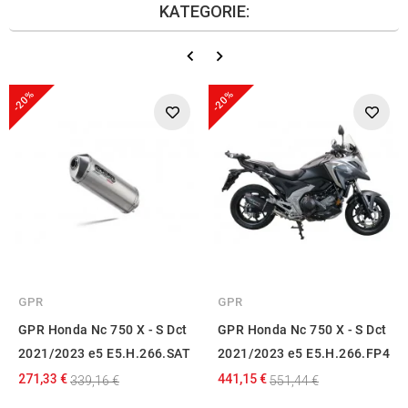
KATEGORIE:
-20%
-20%
GPR
GPR
GPR Honda Nc 750 X - S Dct
GPR Honda Nc 750 X - S Dct
2021/2023 e5 E5.H.266.SAT
2021/2023 e5 E5.H.266.FP4
271,33 €
441,15 €
339,16 €
551,44 €