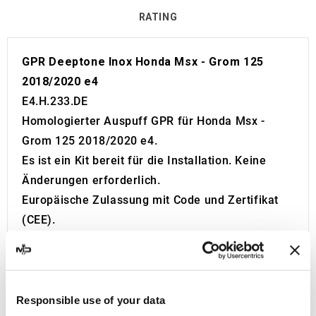
RATING
GPR Deeptone Inox Honda Msx - Grom 125
2018/2020 e4
E4.H.233.DE
Homologierter Auspuff GPR für Honda Msx -
Grom 125 2018/2020 e4.
Es ist ein Kit bereit für die Installation. Keine
Änderungen erforderlich.
Europäische Zulassung mit Code und Zertifikat
(CEE).
Der Katalysator ist nicht im Kit enthalten.
Made in Italy 100%.
2 Jahre Garantie.
Für die Suche:
Responsible use of your data