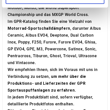
Motorradrennen weltweit vertreten, darunter
MotoGP, Moto3, die World Supersport
We use cookies to personalise content and ads, to
Championship und das MXGP World Cross.
provide social media features and to analyse our traffic.
Im GPR-Katalog finden Sie eine Vielzahl von
We also share information about your use of our site with
Motorrad-Sportschalldämpfern
, darunter Albus
our social media, advertising and analytics partners who
Ceramic, Albus EVO4, Deeptone, Dual Carbon
may combine it with other information that you’ve
provided to them or that they’ve collected from your use
Inox, Poppy, F250, Furore, Furore EVO4, Ghisa,
of their services.
GP EVO4, GPE, M3, Powercone, Satinox, Sonic,
Pentracross, Tiburon, Ghost, Trioval, Ultracone
und Vintacone.
Wir empfehlen Ihnen, sich im Voraus mit uns in
Verbindung zu setzen,
um mehr über die
Produktions- und Lieferzeiten der GPR
Sportauspuffanlagen zu erfahren
.
In jedem Produktblatt sind, sofern verfügbar,
detaillierte Produktfotos enthalten.