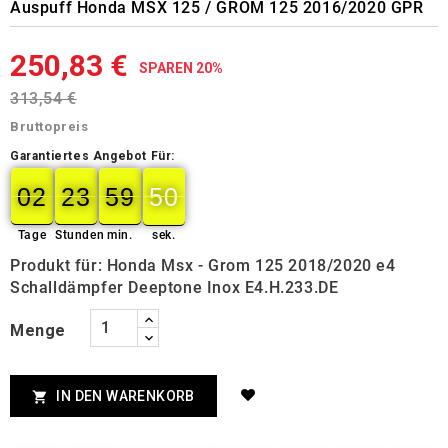
Auspuff Honda MSX 125 / GROM 125 2016/2020 GPR
250,83 €
SPAREN 20%
313,54 €
Bruttopreis
Garantiertes Angebot Für:
02
23
59
49
02
00
23
00
59
00
50
49
Tage
Stunden
min.
sek.
Produkt für: Honda Msx - Grom 125 2018/2020 e4
Schalldämpfer Deeptone Inox E4.H.233.DE
Menge
IN DEN WARENKORB
