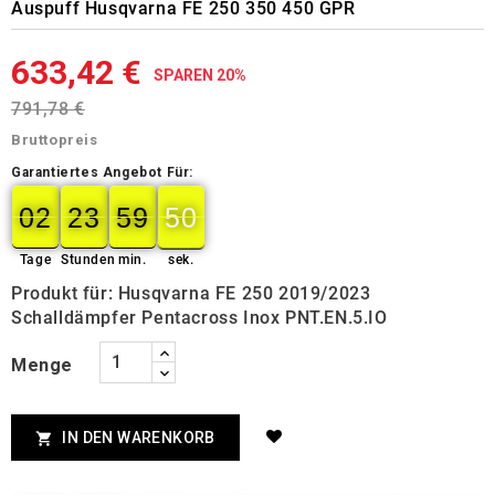
Auspuff Husqvarna FE 250 350 450 GPR
633,42 €
SPAREN 20%
791,78 €
Bruttopreis
Garantiertes Angebot Für:
02
23
59
49
50
02
00
23
00
59
00
50
Tage
Stunden
min.
sek.
Produkt für: Husqvarna FE 250 2019/2023
Schalldämpfer Pentacross Inox PNT.EN.5.IO
Menge
IN DEN WARENKORB
