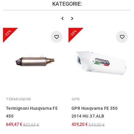
KATEGORIE:
-22%
-20%
TERMIGNONI
GPR
Termignoni Husqvarna FE
GPR Husqvarna FE 350
450
2014 HU.37.ALB
649,47 €
439,20 €
832,65 €
549,00 €