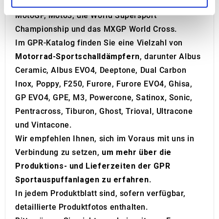
Motorradrennen weltweit vertreten, darunter
MotoGP, Moto3, die World Supersport
We use cookies to personalise content and ads, to
Championship und das MXGP World Cross.
provide social media features and to analyse our traffic.
Im GPR-Katalog finden Sie eine Vielzahl von
We also share information about your use of our site with
Motorrad-Sportschalldämpfern
, darunter Albus
our social media, advertising and analytics partners who
Ceramic, Albus EVO4, Deeptone, Dual Carbon
may combine it with other information that you’ve
provided to them or that they’ve collected from your use
Inox, Poppy, F250, Furore, Furore EVO4, Ghisa,
of their services.
GP EVO4, GPE, M3, Powercone, Satinox, Sonic,
Pentracross, Tiburon, Ghost, Trioval, Ultracone
und Vintacone.
Wir empfehlen Ihnen, sich im Voraus mit uns in
Verbindung zu setzen,
um mehr über die
Produktions- und Lieferzeiten der GPR
Sportauspuffanlagen zu erfahren
.
In jedem Produktblatt sind, sofern verfügbar,
detaillierte Produktfotos enthalten.