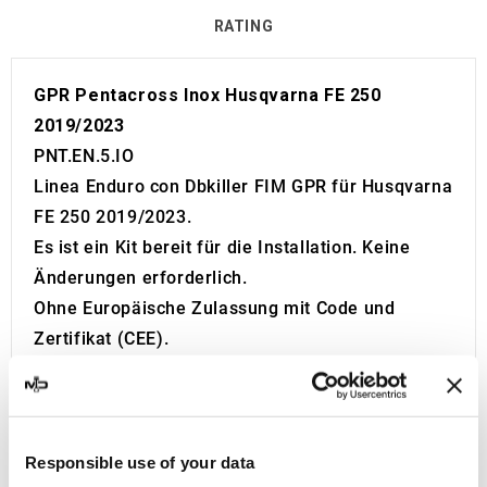
RATING
GPR Pentacross Inox Husqvarna FE 250
2019/2023
PNT.EN.5.IO
Linea Enduro con Dbkiller FIM GPR für Husqvarna
FE 250 2019/2023.
Es ist ein Kit bereit für die Installation. Keine
Änderungen erforderlich.
Ohne Europäische Zulassung mit Code und
Zertifikat (CEE).
Der Katalysator ist nicht im Kit enthalten.
Made in Italy 100%.
2 Jahre Garantie.
Für die Suche:
Responsible use of your data