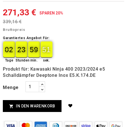
271,33 €
SPAREN 20%
339,16 €
Bruttopreis
Garantiertes Angebot Für:
02
23
59
50
02
00
23
00
59
00
51
50
Tage
Stunden
min.
sek.
Produkt für: Kawasaki Ninja 400 2023/2024 e5
Schalldämpfer Deeptone Inox E5.K.174.DE
Menge
IN DEN WARENKORB
