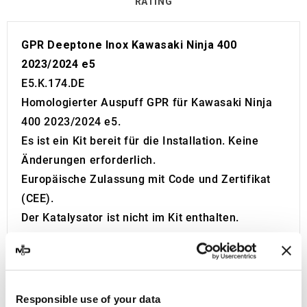
RATING
GPR Deeptone Inox Kawasaki Ninja 400
2023/2024 e5
E5.K.174.DE
Homologierter Auspuff GPR für Kawasaki Ninja
400 2023/2024 e5.
Es ist ein Kit bereit für die Installation. Keine
Änderungen erforderlich.
Europäische Zulassung mit Code und Zertifikat
(CEE).
Der Katalysator ist nicht im Kit enthalten.
Made in Italy 100%.
2 Jahre Garantie.
Für die Suche:
Auspuff Schalldämpfer Endschalldämpfer
Responsible use of your data