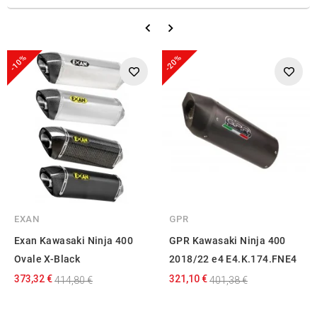
-10%
-20%
EXAN
GPR
Exan Kawasaki Ninja 400
GPR Kawasaki Ninja 400
Ovale X-Black
2018/22 e4 E4.K.174.FNE4
373,32 €
321,10 €
414,80 €
401,38 €