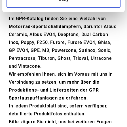
MotoGP, Moto3, die World Supersport
and set your preferences in the
details section
.
Championship und das MXGP World Cross.
We use cookies to personalise content and ads, to
Im GPR-Katalog finden Sie eine Vielzahl von
provide social media features and to analyse our traffic.
Motorrad-Sportschalldämpfern
, darunter Albus
We also share information about your use of our site with
Ceramic, Albus EVO4, Deeptone, Dual Carbon
our social media, advertising and analytics partners who
Inox, Poppy, F250, Furore, Furore EVO4, Ghisa,
may combine it with other information that you’ve
GP EVO4, GPE, M3, Powercone, Satinox, Sonic,
provided to them or that they’ve collected from your use
of their services.
Pentracross, Tiburon, Ghost, Trioval, Ultracone
und Vintacone.
Wir empfehlen Ihnen, sich im Voraus mit uns in
Verbindung zu setzen,
um mehr über die
Produktions- und Lieferzeiten der GPR
Sportauspuffanlagen zu erfahren
.
In jedem Produktblatt sind, sofern verfügbar,
detaillierte Produktfotos enthalten.
Bitte zögern Sie nicht, uns bei weiteren Fragen