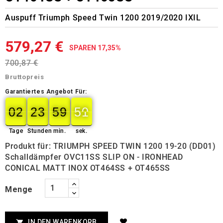
Auspuff Triumph Speed Twin 1200 2019/2020 IXIL
579,27 €
SPAREN 17,35%
700,87 €
Bruttopreis
Garantiertes Angebot Für:
02
23
59
50
02
00
23
00
59
00
50
51
Tage
Stunden
min.
sek.
Produkt für: TRIUMPH SPEED TWIN 1200 19-20 (DD01)
Schalldämpfer OVC11SS SLIP ON - IRONHEAD
CONICAL MATT INOX OT464SS + OT465SS
Menge
IN DEN WARENKORB
