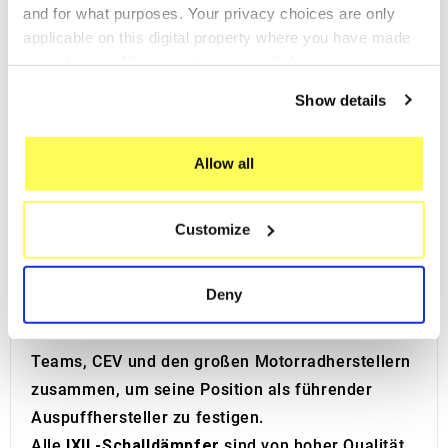
and for what purposes. Your privacy choices are only
Schalldämpfer
für eine breite Palette von
applicable on this digital property where you have made
Motorrädern und Maxi-Scootern der
your choices. You can change or withdraw your consent
renommiertesten Marken. Zwei Generationen von
any time from the Cookie Declaration or by clicking on
Show details
Unternehmern haben IXIL an die Spitze von
the Privacy trigger icon.
Technologie und Design im Bereich der
If you allow, we would also like to:
Allow all
Motorradauspuffanlagen gebracht.
Collect information about your geographical location
Die
Auspuffanlagen von IXIL
, die für ihre Liebe
which can be accurate to within several meters
zum Detail bekannt sind, wurden entwickelt, um
Customize
Identify your device by actively scanning it for
die technischen und stilistischen Eigenschaften
specific characteristics (fingerprinting)
jedes Motorrads zu verbessern. Die Forschungs-
Find out more about how your personal data is processed
Deny
und Entwicklungsabteilung von IXIL steht an
and set your preferences in the
details section
.
vorderster Front und arbeitet mit den MotoGP-
We use cookies to personalise content and ads, to
Teams, CEV und den großen Motorradherstellern
provide social media features and to analyse our traffic.
zusammen, um seine Position als führender
We also share information about your use of our site with
Auspuffhersteller zu festigen.
our social media, advertising and analytics partners who
Alle
IXIL-Schalldämpfer
sind von hoher Qualität,