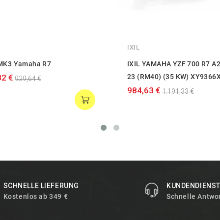
IXIL
MK3 Yamaha R7
IXIL YAMAHA YZF 700 R7 A2
82 €
23 (RM40) (35 KW) XY9366
929,64 €
984,63 €
1.191,33 €
SCHNELLE LIEFERUNG
KUNDENDIENS
Kostenlos ab 349 €
Schnelle Antwo