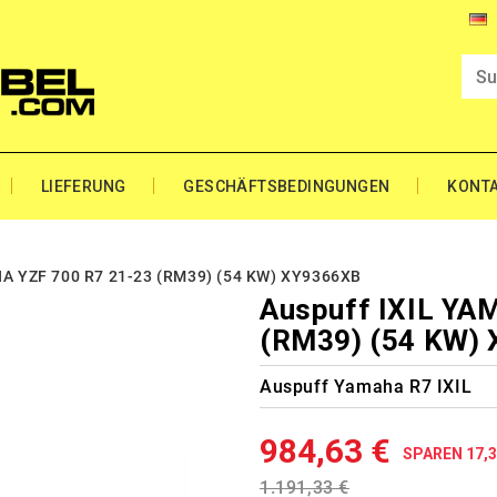
LIEFERUNG
GESCHÄFTSBEDINGUNGEN
KONT
A YZF 700 R7 21-23 (RM39) (54 KW) XY9366XB
Auspuff IXIL YA
(RM39) (54 KW)
Auspuff Yamaha R7 IXIL
984,63 €
SPAREN 17,
1.191,33 €