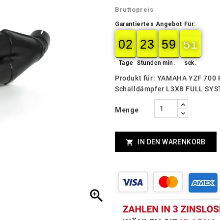
Bruttopreis
Garantiertes Angebot Für:
02
23
59
49
02
00
23
00
59
00
49
50
Tage
Stunden
min.
sek.
Produkt für: YAMAHA YZF 700 
Schalldämpfer L3XB FULL SY
Menge
IN DEN WARENKORB

