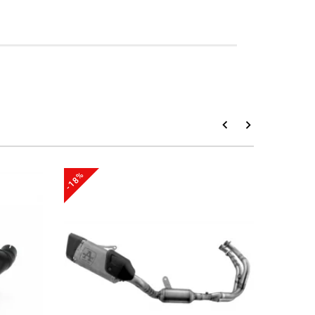
-18%
-20%