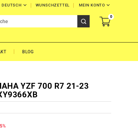


WUNSCHZETTEL
MEIN KONTO
DEUTSCH
0
AKT
BLOG
MAHA YZF 700 R7 21-23
 XY9366XB
35%