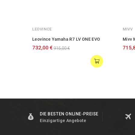
LEOVINCE
MIVV
Leovince Yamaha R7 LV ONE EVO
Mivv 
732,00 €
715,
915,00 €
DIE BESTEN ONLINE-PREISE
Einzigartige Angebote