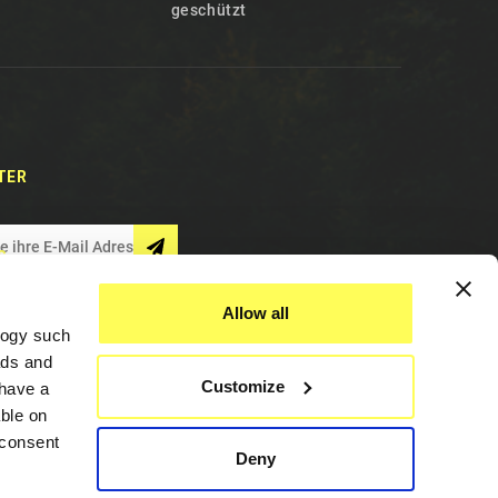
geschützt
TER
S
Allow all
logy such
ads and
Customize
have a
ble on
 consent
Deny
Hilfe