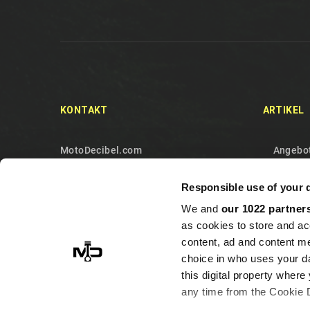
KONTAKT
ARTIKEL
MotoDecibel.com
Angebo
MOTODECIBEL DI GEREMIA
Neue Ar
Responsible use of your 
FABRIZIO
Verkauf
We and
our 1022 partner
IT13115440011
Kontakt
as cookies to store and ac
10090 Sangano
Sitema
content, ad and content 
Torino
choice in who uses your da
this digital property whe
Italy
any time from the Cookie De
+393513946375 (Whatsapp)