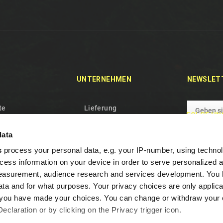
UNTERNEHMEN
NEWSLET
te
Lieferung
FOLGE UN
tikel
Privacybeleid
data
shits
Geschäftsbedingungen
s
process your personal data, e.g. your IP-number, using techno
Wer Wir Sind
cess information on your device in order to serve personalized 
p
Cookie beleid
measurement, audience research and services development. You 
Garantie und Widerruf
ta and for what purposes. Your privacy choices are only applica
re you have made your choices. You can change or withdraw your
Häufige Fragen
claration or by clicking on the Privacy trigger icon.
Treueprogramm