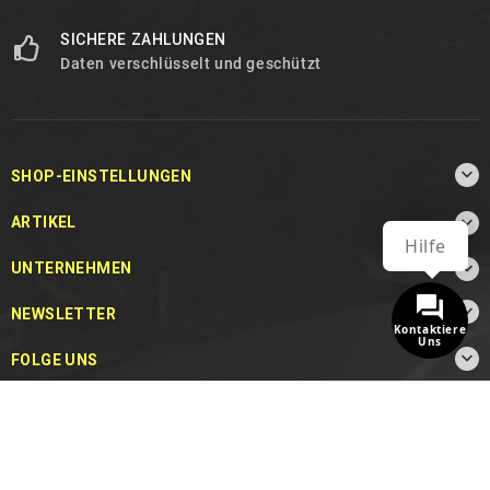
SICHERE ZAHLUNGEN
Daten verschlüsselt und geschützt

SHOP-EINSTELLUNGEN

ARTIKEL
Hilfe

UNTERNEHMEN

NEWSLETTER
Kontaktiere
Uns

FOLGE UNS
© 2026 - MotoDecibel.com™