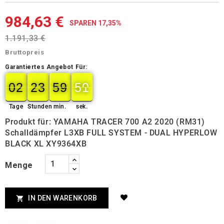
984,63 €
SPAREN 17,35%
1.191,33 €
Bruttopreis
Garantiertes Angebot Für:
02
23
59
49
02
00
23
00
59
00
50
50
Tage
Stunden
min.
sek.
Produkt für: YAMAHA TRACER 700 A2 2020 (RM31)
Schalldämpfer L3XB FULL SYSTEM - DUAL HYPERLOW
BLACK XL XY9364XB
Menge
IN DEN WARENKORB
