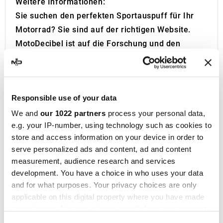
Weitere Informationen:
Sie suchen den perfekten Sportauspuff für Ihr
Motorrad? Sie sind auf der richtigen Website.
MotoDecibel ist auf die Forschung und den
Wiederverkauf der besten Sportauspuffe,
Schalldämpfer, und Krümmer für Motorräder
spezialisiert. Haben Sie Fragen zum
Responsible use of your data
Schalldämpfer oder Auspuff Ihres Motorrads?
Kontaktiere uns!
We and
our 1022 partners
process your personal data,
e.g. your IP-number, using technology such as cookies to
IXIL
wurde 1955 in Barcelona gegründet und ist
store and access information on your device in order to
heute eine konsolidierte Marke im
serve personalized ads and content, ad and content
Motorradrennsport, die bei mehr als 40 Händlern
measurement, audience research and services
auf fünf Kontinenten vertreten ist. Mit über
development. You have a choice in who uses your data
fünfzig Jahren Erfahrung entwickelt das
and for what purposes. Your privacy choices are only
Unternehmen
Auspuffanlagen und
applicable on this digital property where you have made
your choices. You can change or withdraw your consent
Schalldämpfer
für eine breite Palette von
any time from the Cookie Declaration or by clicking on