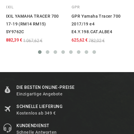
IXIL
GPR
IXIL YAMAHA TRACER 700
GPR Yamaha Tracer 700
17-19 (RM14 RM15)
2017/19 e4
SY9762C
E4.Y.198.CAT.ALBE4
882,39 €
625,62 €
1.067,62 €
782,02 €
DIE BESTEN ONLINE-PREISE
Einzigartige Angebote
SCHNELLE LIEFERUNG
Kostenlos ab 349 €
KUNDENDIENST
Schnelle Antworten