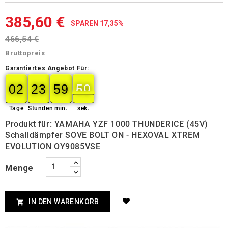
385,60 €
SPAREN 17,35%
466,54 €
Bruttopreis
Garantiertes Angebot Für:
02
23
59
50
02
00
23
00
59
00
50
51
Tage
Stunden
min.
sek.
Produkt für: YAMAHA YZF 1000 THUNDERICE (45V)
Schalldämpfer SOVE BOLT ON - HEXOVAL XTREM
EVOLUTION OY9085VSE
Menge
IN DEN WARENKORB
