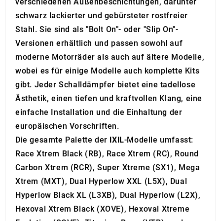
verschiedenen Außenbeschichtungen, darunter
provided to them or that they’ve collected from your use
schwarz lackierter und gebürsteter rostfreier
of their services.
Stahl. Sie sind als "Bolt On"- oder "Slip On"-
Versionen erhältlich und passen sowohl auf
moderne Motorräder als auch auf ältere Modelle,
wobei es für einige Modelle auch komplette Kits
gibt. Jeder Schalldämpfer bietet eine tadellose
Ästhetik, einen tiefen und kraftvollen Klang, eine
einfache Installation und die Einhaltung der
europäischen Vorschriften.
Die gesamte Palette der
IXIL
-Modelle umfasst:
Race Xtrem Black (RB), Race Xtrem (RC), Round
Carbon Xtrem (RCR), Super Xtreme (SX1), Mega
Xtrem (MXT), Dual Hyperlow XXL (L5X), Dual
Hyperlow Black XL (L3XB), Dual Hyperlow (L2X),
Hexoval Xtrem Black (XOVE), Hexoval Xtreme