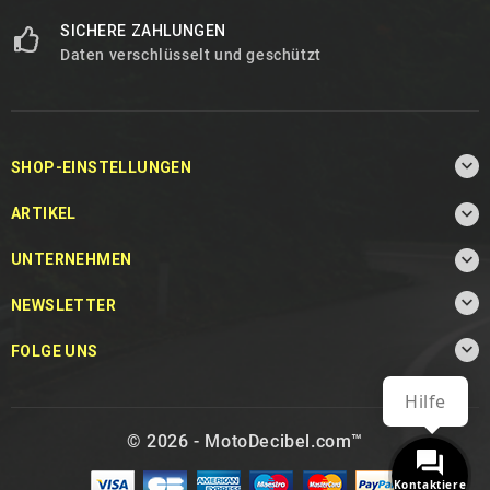
SICHERE ZAHLUNGEN
Daten verschlüsselt und geschützt

SHOP-EINSTELLUNGEN

ARTIKEL

UNTERNEHMEN

NEWSLETTER

FOLGE UNS
Hilfe
© 2026 - MotoDecibel.com™
Kontaktiere