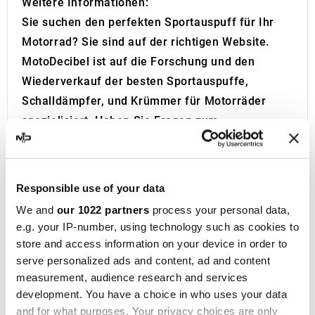
Weitere Informationen:
Sie suchen den perfekten Sportauspuff für Ihr
Motorrad? Sie sind auf der richtigen Website.
MotoDecibel ist auf die Forschung und den
Wiederverkauf der besten Sportauspuffe,
Schalldämpfer, und Krümmer für Motorräder
spezialisiert. Haben Sie Fragen zum
Schalldämpfer oder Auspuff Ihres Motorrads?
Kontaktiere uns!
IXIL
wurde 1955 in Barcelona gegründet und ist
Responsible use of your data
heute eine konsolidierte Marke im
We and
our 1022 partners
process your personal data,
Motorradrennsport, die bei mehr als 40 Händlern
e.g. your IP-number, using technology such as cookies to
auf fünf Kontinenten vertreten ist. Mit über
store and access information on your device in order to
fünfzig Jahren Erfahrung entwickelt das
serve personalized ads and content, ad and content
measurement, audience research and services
Unternehmen
Auspuffanlagen und
development. You have a choice in who uses your data
Schalldämpfer
für eine breite Palette von
and for what purposes. Your privacy choices are only