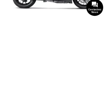
Contactez
Nous
KAWASAKI CONCOURS: EST-CE QUE
J'INSTALLE UN ÉCHAPPEMENT SPORT POUR
AMÉLIORER LA PUISSANCE, LE CONFORT ET
LA CONDUITE ?
1490
Vues
Une combinaison audacieuse de puissance, de confort
et de style pour une expérience de conduite
exceptionnelle
En savoir plus