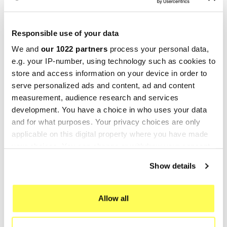
Responsible use of your data
ECHAPPEMENTS SPORTIFS POUR YAMAHA
TRACER 9 GT
We and
our 1022 partners
process your personal data,
e.g. your IP-number, using technology such as cookies to
4321
Vues
store and access information on your device in order to
Découvrez la gamme d'échappements sportifs pour
serve personalized ads and content, ad and content
Yamaha Tracer 9 GT. Akrapovic, Arrow, Mivv et plus
measurement, audience research and services
encore. Améliore les performances et l'esthétique.
development. You have a choice in who uses your data
Demandez une consultation !
and for what purposes. Your privacy choices are only
En savoir plus
applicable on this digital property where you have made
your choices. You can change or withdraw your consent
any time from the Cookie Declaration or by clicking on
Show details
the Privacy trigger icon.
If you allow, we would also like to:
Allow all
Collect information about your geographical location
which can be accurate to within several meters