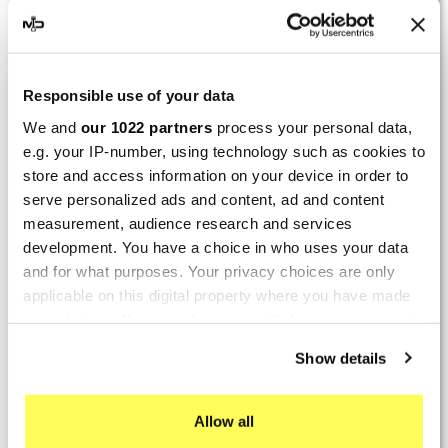
(4/5)
Produit évalué :
Marving H/AAA/35/VN Honda Xlv 600
Transalp
Responsible use of your data
Perfect
We and
our 1022 partners
process your personal data,
Par
Avertino G.
(Portugalete, Spain) le 10 Mars
e.g. your IP-number, using technology such as cookies to
2026 :
store and access information on your device in order to
serve personalized ads and content, ad and content
(5/5)
measurement, audience research and services
Produit évalué :
Marving K/2102/NC Kawasaki Zzr 600
development. You have a choice in who uses your data
90/93
and for what purposes. Your privacy choices are only
El silencioso es perfecto, por parte del producto
applicable on this digital property where you have made
no hay problema.
your choices. You can change or withdraw your consent
any time from the Cookie Declaration or by clicking on
Show details
Par
Romain L.
(Amfreville-sur-Iton, France) le 28
the Privacy trigger icon.
Sept. 2025 :
If you allow, we would also like to:
(5/5)
Allow all
Collect information about your geographical location