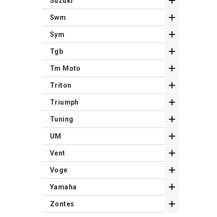

Suzuki

Swm

Sym

Tgb

Tm Moto

Triton

Triumph

Tuning

UM

Vent

Voge

Yamaha

Zontes