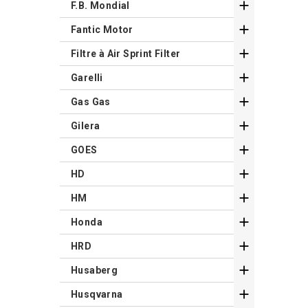

F.B. Mondial

Fantic Motor

Filtre à Air Sprint Filter

Garelli

Gas Gas

Gilera

GOES

HD

HM

Honda

HRD

Husaberg

Husqvarna