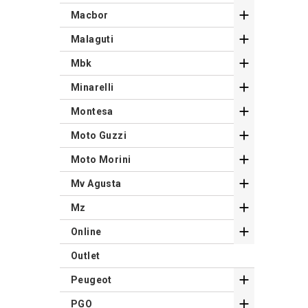

Macbor

Malaguti

Mbk

Minarelli

Montesa

Moto Guzzi

Moto Morini

Mv Agusta

Mz

Online
Outlet

Peugeot

PGO