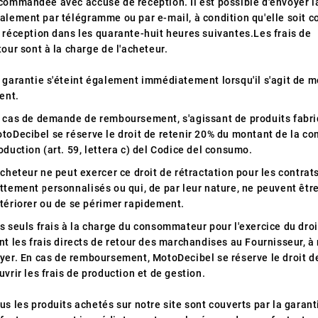
commandée avec accusé de réception.
Il est possible d'envoyer
alement par télégramme ou par e-mail, à condition qu'elle soit
 réception dans les quarante-huit heures suivantes.Les frais de
tour sont à la charge de l'acheteur.
 garantie s'éteint également immédiatement lorsqu'il s'agit de mo
ient.
 cas de demande de remboursement, s'agissant de produits fabri
toDecibel se réserve le droit de retenir 20% du montant de la co
oduction (art. 59, lettera c) del Codice del consumo.
Acheteur ne peut exercer ce droit de rétractation pour les contrat
ttement personnalisés ou qui, de par leur nature, ne peuvent êtr
tériorer ou de se périmer rapidement.
s seuls frais à la charge du consommateur pour l'exercice du droit
nt les frais directs de retour des marchandises au Fournisseur, à
yer.
En cas de remboursement, MotoDecibel se réserve le droit d
uvrir les frais de production et de gestion.
us les produits achetés sur notre site sont couverts par la garanti