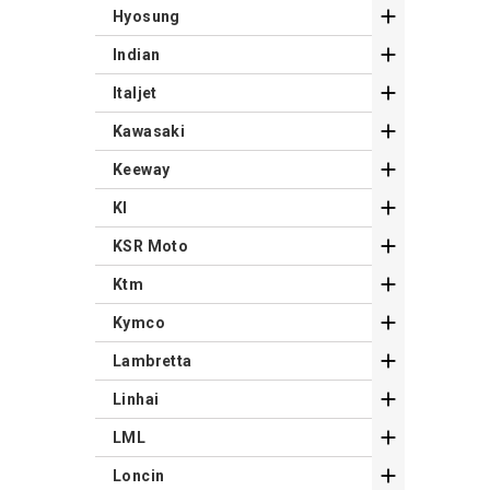

Hyosung

Indian

Italjet

Kawasaki

Keeway

Kl

KSR Moto

Ktm

Kymco

Lambretta

Linhai

LML

Loncin