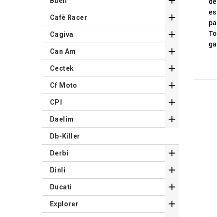

Buell
dé
es

Cafè Racer
pa

To
Cagiva
ga

Can Am

Cectek

Cf Moto

CPI

Daelim
Db-Killer

Derbi

Dinli

Ducati

Explorer