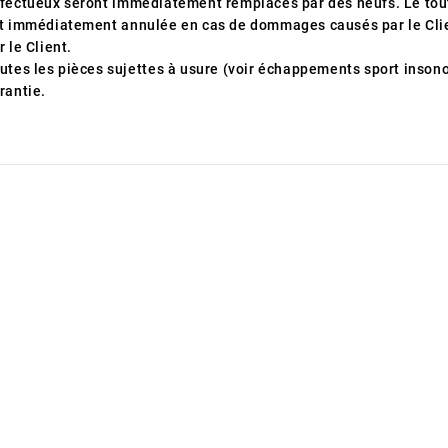
fectueux seront immédiatement remplacés par des neufs.
Le tou
t immédiatement annulée en cas de dommages causés par le Clie
r le Client.
utes les pièces sujettes à usure (voir échappements sport insono
rantie.