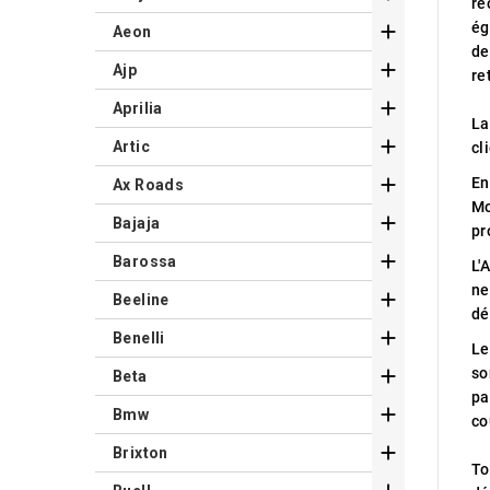
re
ég

Aeon
de

Ajp
re

Aprilia
La

Artic
cl

En
Ax Roads
Mo

Bajaja
pr

Barossa
L'
ne

Beeline
dé

Benelli
Le

so
Beta
pa

Bmw
co

Brixton
To