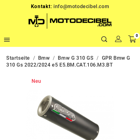
Kontakt:
info@motodecibel.com
0

Startseite
Bmw
Bmw G 310 GS
GPR Bmw G
310 Gs 2022/2024 e5 E5.BM.CAT.106.M3.BT
Neu