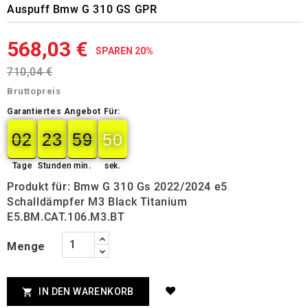
Auspuff Bmw G 310 GS GPR
568,03 €
SPAREN 20%
710,04 €
Bruttopreis
Garantiertes Angebot Für:
02
23
59
49
02
00
23
00
59
00
49
50
Tage
Stunden
min.
sek.
Produkt für: Bmw G 310 Gs 2022/2024 e5
Schalldämpfer M3 Black Titanium
E5.BM.CAT.106.M3.BT
Menge
IN DEN WARENKORB
