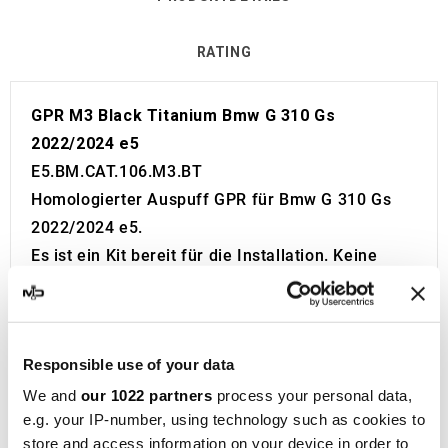
RATING
GPR M3 Black Titanium Bmw G 310 Gs
2022/2024 e5
E5.BM.CAT.106.M3.BT
Homologierter Auspuff GPR für Bmw G 310 Gs
2022/2024 e5.
Es ist ein Kit bereit für die Installation. Keine
Änderungen erforderlich.
Europäische Zulassung mit Code und Zertifikat
(CEE).
Responsible use of your data
Der Katalysator ist im Lieferumfang enthalten.
Made in Italy 100%.
We and
our 1022 partners
process your personal data,
e.g. your IP-number, using technology such as cookies to
2 Jahre Garantie.
store and access information on your device in order to