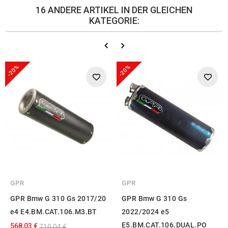
16 ANDERE ARTIKEL IN DER GLEICHEN
KATEGORIE:
-20%
-20%
GPR
GPR
GPR Bmw G 310 Gs 2017/20
GPR Bmw G 310 Gs
e4 E4.BM.CAT.106.M3.BT
2022/2024 e5
E5.BM.CAT.106.DUAL.PO
568,03 €
710,04 €