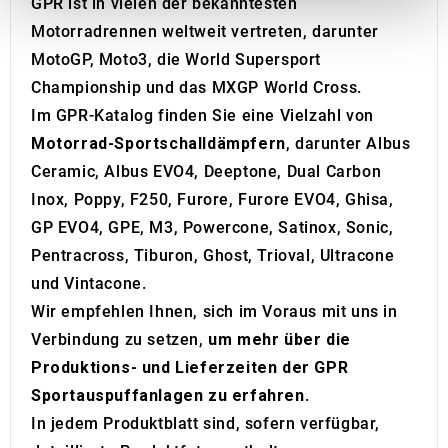
GPR ist in vielen der bekanntesten
provide social media features and to analyse our traffic.
Motorradrennen weltweit vertreten, darunter
We also share information about your use of our site with
MotoGP, Moto3, die World Supersport
our social media, advertising and analytics partners who
may combine it with other information that you’ve
Championship und das MXGP World Cross.
provided to them or that they’ve collected from your use
Im GPR-Katalog finden Sie eine Vielzahl von
of their services.
Motorrad-Sportschalldämpfern
, darunter Albus
Ceramic, Albus EVO4, Deeptone, Dual Carbon
Inox, Poppy, F250, Furore, Furore EVO4, Ghisa,
GP EVO4, GPE, M3, Powercone, Satinox, Sonic,
Pentracross, Tiburon, Ghost, Trioval, Ultracone
und Vintacone.
Wir empfehlen Ihnen, sich im Voraus mit uns in
Verbindung zu setzen,
um mehr über die
Produktions- und Lieferzeiten der GPR
Sportauspuffanlagen zu erfahren
.
In jedem Produktblatt sind, sofern verfügbar,