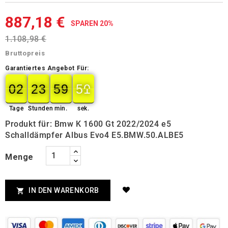
887,18 €
SPAREN 20%
1.108,98 €
Bruttopreis
Garantiertes Angebot Für:
02
23
59
49
02
00
23
00
59
00
50
50
Tage
Stunden
min.
sek.
Produkt für: Bmw K 1600 Gt 2022/2024 e5
Schalldämpfer Albus Evo4 E5.BMW.50.ALBE5
Menge
IN DEN WARENKORB
