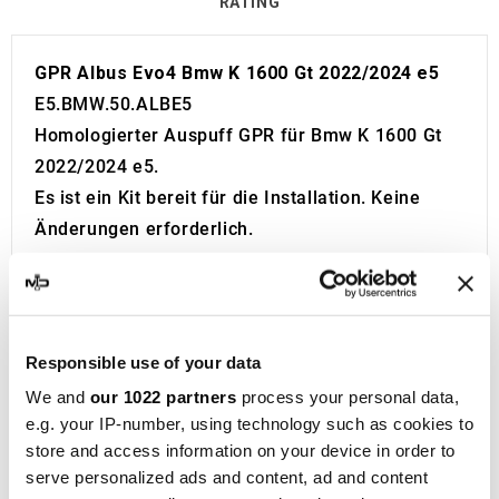
RATING
GPR Albus Evo4 Bmw K 1600 Gt 2022/2024 e5
E5.BMW.50.ALBE5
Homologierter Auspuff GPR für Bmw K 1600 Gt
2022/2024 e5.
Es ist ein Kit bereit für die Installation. Keine
Änderungen erforderlich.
Europäische Zulassung mit Code und Zertifikat
(CEE).
Der Katalysator ist nicht im Kit enthalten.
Made in Italy 100%.
Responsible use of your data
2 Jahre Garantie.
We and
our 1022 partners
process your personal data,
Für die Suche:
e.g. your IP-number, using technology such as cookies to
Auspuff Schalldämpfer Endschalldämpfer
store and access information on your device in order to
serve personalized ads and content, ad and content
Sportschalldämpfer