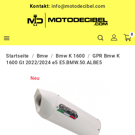
Kontakt:
info@motodecibel.com
0

Startseite
Bmw
Bmw K 1600
GPR Bmw K
1600 Gt 2022/2024 e5 E5.BMW.50.ALBE5
Neu