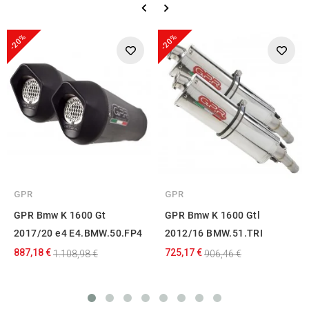
-20%
-20%
GPR
GPR
GPR Bmw K 1600 Gt
GPR Bmw K 1600 Gtl
2017/20 e4 E4.BMW.50.FP4
2012/16 BMW.51.TRI
887,18 €
725,17 €
1.108,98 €
906,46 €