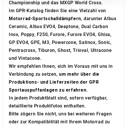
Championship und das MXGP World Cross.
our social media, advertising and analytics partners who
Im GPR-Katalog finden Sie eine Vielzahl von
may combine it with other information that you’ve
Motorrad-Sportschalldämpfern
, darunter Albus
provided to them or that they’ve collected from your use
of their services.
Ceramic, Albus EVO4, Deeptone, Dual Carbon
Inox, Poppy, F250, Furore, Furore EVO4, Ghisa,
GP EVO4, GPE, M3, Powercone, Satinox, Sonic,
Pentracross, Tiburon, Ghost, Trioval, Ultracone
und Vintacone.
Wir empfehlen Ihnen, sich im Voraus mit uns in
Verbindung zu setzen,
um mehr über die
Produktions- und Lieferzeiten der GPR
Sportauspuffanlagen zu erfahren
.
In jedem Produktblatt sind, sofern verfügbar,
detaillierte Produktfotos enthalten.
Bitte zögern Sie nicht, uns bei weiteren Fragen
oder zur Kompatibilität mit Ihrem Motorrad zu