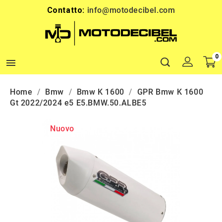
Contatto:
info@motodecibel.com
0

Home
Bmw
Bmw K 1600
GPR Bmw K 1600
Gt 2022/2024 e5 E5.BMW.50.ALBE5
Nuovo