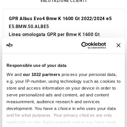
VALUTAZIONE CLIENTI
GPR Albus Evo4 Bmw K 1600 Gt 2022/2024 e5
E5.BMW.50.ALBE5
Linea omologata GPR per Bmw K 1600 Gt
2022/2024 e5.
Viene fornito con tutto il necessario per essere
installato sulla moto senza bisogno di modifiche.
Responsible use of your data
Omologazione Europea e Svizzera (CEE).
Il catalizzatore non è incluso.
We and
our 1022 partners
process your personal data,
e.g. your IP-number, using technology such as cookies to
Made in Italy 100%.
store and access information on your device in order to
Garanzia 2 anni.
serve personalized ads and content, ad and content
GPR
è un punto di riferimento nella produzione di
measurement, audience research and services
silenziatori e collettori per moto, situata a Cerro
development. You have a choice in who uses your data
al Lambro, in provincia di Milano, Italia. La storia
and for what purposes. Your privacy choices are only
di questa azienda familiare inizia come una tipica
applicable on this digital property where you have made