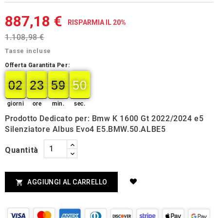
887,18 €
RISPARMIA IL 20%
1.108,98 €
Tasse incluse
Offerta Garantita Per:
02
23
59
49
02
00
23
00
59
00
50
49
giorni
ore
min.
sec.
Prodotto Dedicato per: Bmw K 1600 Gt 2022/2024 e5
Silenziatore Albus Evo4 E5.BMW.50.ALBE5
Quantità
AGGIUNGI AL CARRELLO
