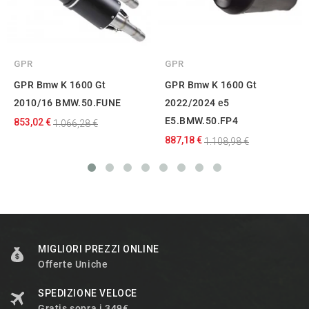
GPR
GPR
GPR Bmw K 1600 Gt
GPR Bmw K 1600 Gt
2010/16 BMW.50.FUNE
2022/2024 e5
E5.BMW.50.FP4
853,02 €
1.066,28 €
887,18 €
1.108,98 €
MIGLIORI PREZZI ONLINE
Offerte Uniche
SPEDIZIONE VELOCE
Gratis sopra i 349€