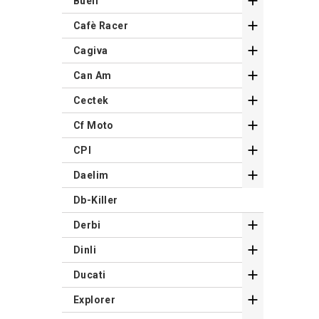

Buell

Cafè Racer

Cagiva

Can Am

Cectek

Cf Moto

CPI

Daelim
Db-Killer

Derbi

Dinli

Ducati

Explorer