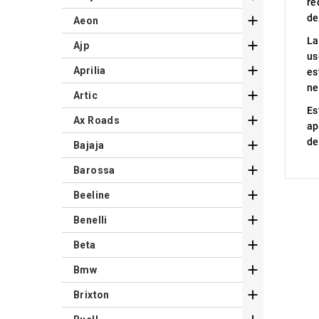
re
de

Aeon
La

Ajp
us

Aprilia
es
ne

Artic
Es

Ax Roads
ap
de

Bajaja

Barossa

Beeline

Benelli

Beta

Bmw

Brixton