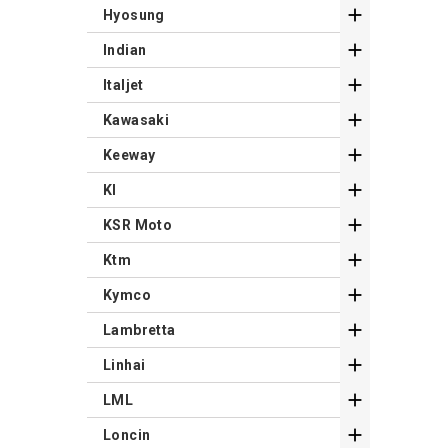

Hyosung

Indian

Italjet

Kawasaki

Keeway

Kl

KSR Moto

Ktm

Kymco

Lambretta

Linhai

LML

Loncin