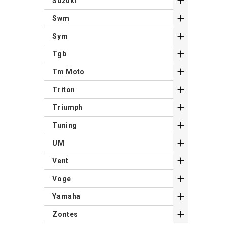

Suzuki

Swm

Sym

Tgb

Tm Moto

Triton

Triumph

Tuning

UM

Vent

Voge

Yamaha

Zontes