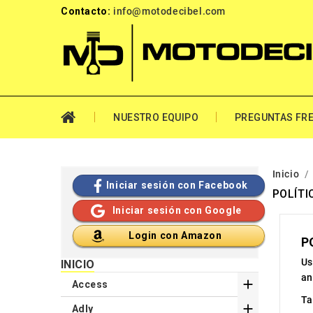
Contacto:
info@motodecibel.com
NUESTRO EQUIPO
PREGUNTAS FR
Inicio
Iniciar sesión con Facebook
POLÍTI
Iniciar sesión con Google
Login con Amazon
P
Us
INICIO
an

Access
Ta

Adly