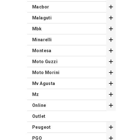

Macbor

Malaguti

Mbk

Minarelli

Montesa

Moto Guzzi

Moto Morini

Mv Agusta

Mz

Online
Outlet

Peugeot

PGO