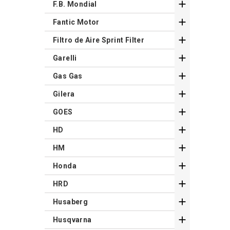

F.B. Mondial

Fantic Motor

Filtro de Aire Sprint Filter

Garelli

Gas Gas

Gilera

GOES

HD

HM

Honda

HRD

Husaberg

Husqvarna