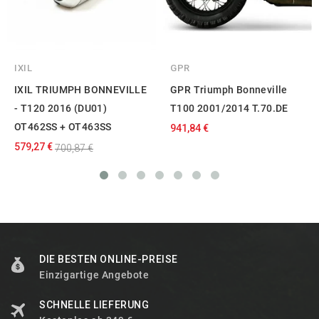
IXIL
GPR
IXIL TRIUMPH BONNEVILLE
GPR Triumph Bonneville
- T120 2016 (DU01)
T100 2001/2014 T.70.DE
OT462SS + OT463SS
941,84 €
579,27 €
700,87 €
DIE BESTEN ONLINE-PREISE
Einzigartige Angebote
SCHNELLE LIEFERUNG