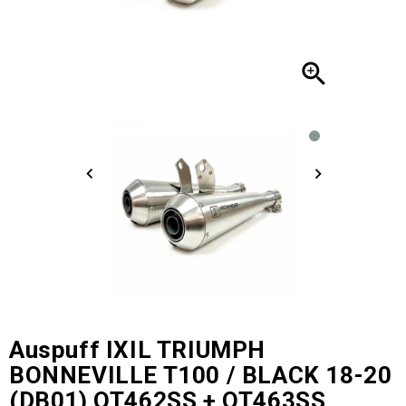

Auspuff IXIL TRIUMPH
BONNEVILLE T100 / BLACK 18-20
(DB01) OT462SS + OT463SS