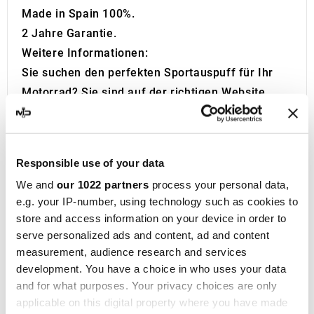
Made in Spain 100%.
2 Jahre Garantie.
Weitere Informationen:
Sie suchen den perfekten Sportauspuff für Ihr
Motorrad? Sie sind auf der richtigen Website.
MotoDecibel ist auf die Forschung und den
Wiederverkauf der besten Sportauspuffe,
Schalldämpfer, und Krümmer für Motorräder
Responsible use of your data
spezialisiert. Haben Sie Fragen zum
We and
our 1022 partners
process your personal data,
Schalldämpfer oder Auspuff Ihres Motorrads?
e.g. your IP-number, using technology such as cookies to
Kontaktiere uns!
store and access information on your device in order to
IXIL
wurde 1955 in Barcelona gegründet und ist
serve personalized ads and content, ad and content
heute eine konsolidierte Marke im
measurement, audience research and services
Motorradrennsport, die bei mehr als 40 Händlern
development. You have a choice in who uses your data
and for what purposes. Your privacy choices are only
auf fünf Kontinenten vertreten ist. Mit über
applicable on this digital property where you have made
fünfzig Jahren Erfahrung entwickelt das