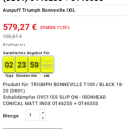
Auspuff Triumph Bonneville IXIL
579,27 €
SPAREN 17,35%
700,87 €
Bruttopreis
Garantiertes Angebot Für:
02
23
59
52
02
00
23
00
59
00
52
53
Tage
Stunden
min.
sek.
Produkt für: TRIUMPH BONNEVILLE T100 / BLACK 18-
20 (DB01)
Schalldämpfer OVC11SS SLIP ON - IRONHEAD
CONICAL MATT INOX OT462SS + OT463SS
Menge