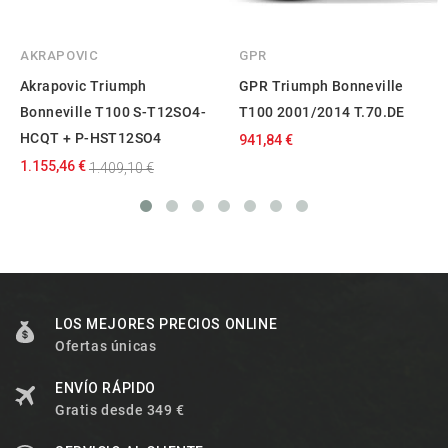
AKRAPOVIC
GPR
Akrapovic Triumph
GPR Triumph Bonneville
Bonneville T100 S-T12SO4-
T100 2001/2014 T.70.DE
HCQT + P-HST12SO4
941,84 €
1.155,46 €
1.409,10 €
LOS MEJORES PRECIOS ONLINE
Ofertas únicas
ENVÍO RÁPIDO
Gratis desde 349 €