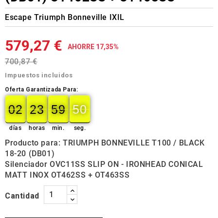
Escape Triumph Bonneville IXIL
579,27 €
AHORRE 17,35%
700,87 €
Impuestos incluidos
Oferta Garantizada Para:
02
23
59
50
49
02
00
23
00
59
00
50
días
horas
min.
seg.
Producto para: TRIUMPH BONNEVILLE T100 / BLACK
18-20 (DB01)
Silenciador OVC11SS SLIP ON - IRONHEAD CONICAL
MATT INOX OT462SS + OT463SS
Cantidad