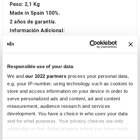
Peso: 2,1 Kg
Made in Spain 100%.
2 años de garantía.
Información Adicional:
Si está buscando el escape deportivo perfecto
para su motocicleta, está en el lugar correcto.
Durante más de una década, MotoDecibel se ha
dedicado a la investigación y reventa de los
Responsible use of your data
mejores escapes deportivos para moto. Si tiene
We and
our 1022 partners
process your personal data,
alguna pregunta o duda sobre el Silenciador o
e.g. your IP-number, using technology such as cookies to
store and access information on your device in order to
Escape de su Motocicleta, no dude en
serve personalized ads and content, ad and content
contactarnos.
measurement, audience research and services
IXIL
, fundada en Barcelona en 1955, es hoy una
development. You have a choice in who uses your data
marca consolidada en el ámbito del
and for what purposes. Your privacy choices are only
motociclismo, presente en más de 40
applicable on this digital property where you have made
distribuidores de los cinco continentes. Con más
your choices. You can change or withdraw your consent