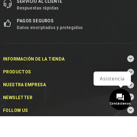
SERVICIO AL CLIENTE
Respuestas rápidas
PAGOS SEGUROS
Datos encriptados y protegidos

INFORMACIÓN DE LA TIENDA

PRODUCTOS
Asistencia

NUESTRA EMPRESA

NEWSLETTER
Contáctenos

FOLLOW US
© 2026 - MotoDecibel.com™