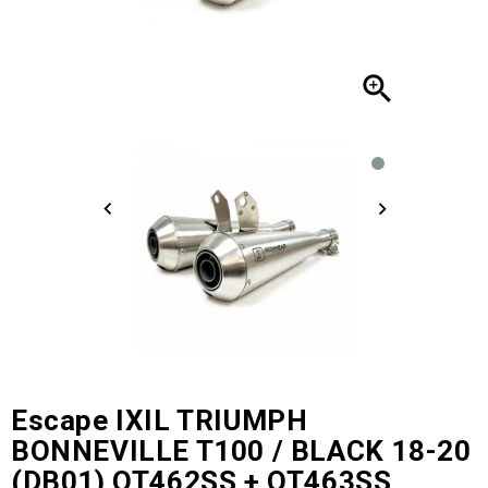

Escape IXIL TRIUMPH
BONNEVILLE T100 / BLACK 18-20
(DB01) OT462SS + OT463SS