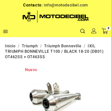
Contacto:
info@motodecibel.com
0

Inicio
Triumph
Triumph Bonneville
IXIL
TRIUMPH BONNEVILLE T100 / BLACK 18-20 (DB01)
OT462SS + OT463SS
Nuevo