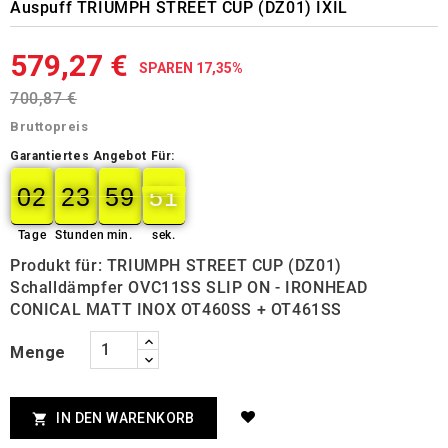
Auspuff TRIUMPH STREET CUP (DZ01) IXIL
579,27 €
SPAREN 17,35%
700,87 €
Bruttopreis
Garantiertes Angebot Für:
02
23
59
49
02
00
23
00
59
00
50
50
Tage
Stunden
min.
sek.
Produkt für: TRIUMPH STREET CUP (DZ01)
Schalldämpfer OVC11SS SLIP ON - IRONHEAD
CONICAL MATT INOX OT460SS + OT461SS
Menge
IN DEN WARENKORB
