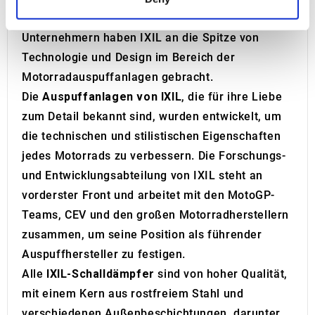
and set your preferences in the
details section
.
renommiertesten Marken. Zwei Generationen von
Unternehmern haben IXIL an die Spitze von
We use cookies to personalise content and ads, to
Technologie und Design im Bereich der
provide social media features and to analyse our traffic.
We also share information about your use of our site with
Motorradauspuffanlagen gebracht.
our social media, advertising and analytics partners who
Die
Auspuffanlagen von IXIL
, die für ihre Liebe
may combine it with other information that you’ve
zum Detail bekannt sind, wurden entwickelt, um
provided to them or that they’ve collected from your use
die technischen und stilistischen Eigenschaften
of their services.
jedes Motorrads zu verbessern. Die Forschungs-
und Entwicklungsabteilung von IXIL steht an
vorderster Front und arbeitet mit den MotoGP-
Teams, CEV und den großen Motorradherstellern
zusammen, um seine Position als führender
Auspuffhersteller zu festigen.
Alle
IXIL-Schalldämpfer
sind von hoher Qualität,
mit einem Kern aus rostfreiem Stahl und
verschiedenen Außenbeschichtungen, darunter