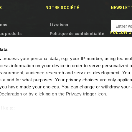
S
NOTRE SOCIÉTÉ
NEWSLET
ions
Livraison
FOLLOW U
x produits
Politique de confidentialité
res ventes
Termes et conditions
data
ez-nous
Qui Nous Sommes
s
process your personal data, e.g. your IP-number, using techno
site
Politique relative aux
cess information on your device in order to serve personalized 
cookies
measurement, audience research and services development. You 
Garantie et retrait
ta and for what purposes. Your privacy choices are only applica
Questions fréquentes
re you have made your choices. You can change or withdraw your
claration or by clicking on the Privacy trigger icon.
Programme de fidélité
Contactez-nous
like to:
out your geographical location which can be accurate to within s
 actively scanning it for specific characteristics (fingerprinting)