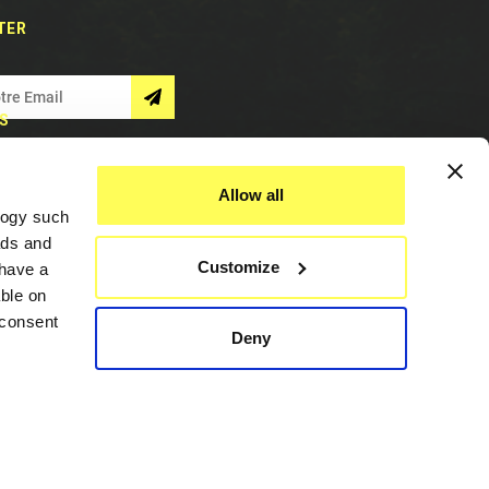
TER
S
Allow all
logy such
ads and
Customize
have a
ble on
 consent
Deny
Assistance
everal
Contactez
Nous