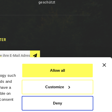
geschützt
TER
S
Allow all
logy such
ads and
Customize
have a
ble on
 consent
Deny
Hilfe