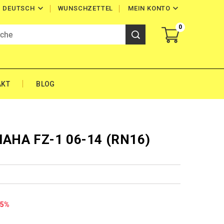


WUNSCHZETTEL
MEIN KONTO
DEUTSCH
0
AKT
BLOG
MAHA FZ-1 06-14 (RN16)
35%