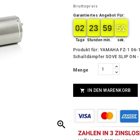
Bruttopreis
Garantiertes Angebot Für:
02
23
59
49
02
00
23
00
59
00
50
49
Tage
Stunden
min.
sek.
Produkt für: YAMAHA FZ-1 06-
Schalldämpfer SOVE SLIP ON
Menge
IN DEN WARENKORB

