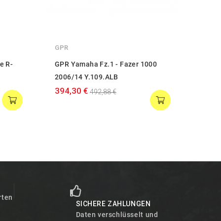
GPR
GPR
e R-
GPR Yamaha Fz.1 - Fazer 1000
GPR 
2006/14 Y.109.ALB
2006
394,30 €
386,
492,88 €
T
rten
SICHERE ZAHLUNGEN
Daten verschlüsselt und