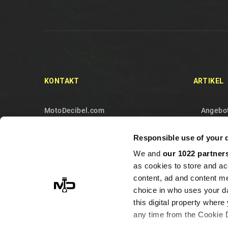
KONTAKT
ARTIKEL
MotoDecibel.com
Angebo
MOTODECIBEL DI GEREMIA
Neue Ar
Responsible use of your 
FABRIZIO
Verkauf
We and
our 1022 partner
IT13115440011
Kontakt
as cookies to store and ac
10090 Sangano
Sitema
content, ad and content 
Torino
choice in who uses your da
this digital property whe
Italy
any time from the Cookie De
+393513946375 (Whatsapp)