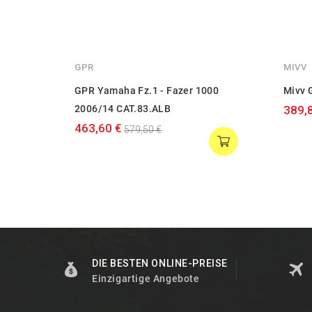
GPR
MIVV
GPR Yamaha Fz.1 - Fazer 1000
Mivv 
2006/14 CAT.83.ALB
389,
463,60 €
579,50 €
DIE BESTEN ONLINE-PREISE
Einzigartige Angebote