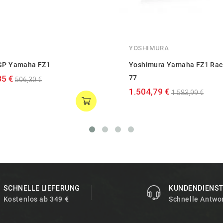
YOSHIMURA
GP Yamaha FZ1
Yoshimura Yamaha FZ1 Rac
85 €
77
506,30 €
1.504,79 €
1.583,99 €
SCHNELLE LIEFERUNG
KUNDENDIENS
Kostenlos ab 349 €
Schnelle Antwo