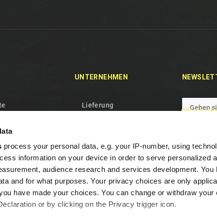
UNTERNEHMEN
NEWSLET
te
Lieferung
FOLGE UN
tikel
Privacybeleid
data
shits
Geschäftsbedingungen
s
process your personal data, e.g. your IP-number, using techno
Wer Wir Sind
cess information on your device in order to serve personalized 
p
Cookie beleid
measurement, audience research and services development. You 
Garantie und Widerruf
ta and for what purposes. Your privacy choices are only applica
re you have made your choices. You can change or withdraw your
Häufige Fragen
claration or by clicking on the Privacy trigger icon.
Treueprogramm