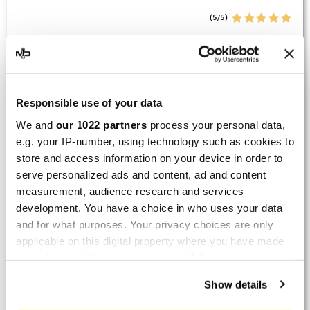
(5/5)
Nominal del producto :
Scalvini Racing Gas Gas EC
250 300 002.136224
Good and fast delivery!
Responsible use of your data
Por
Bernd W.
(Dresden, Germany) el 13 Marzo
We and
our 1022 partners
process your personal data,
2026 :
e.g. your IP-number, using technology such as cookies to
(4/5)
store and access information on your device in order to
serve personalized ads and content, ad and content
Nominal del producto :
Marving H/AAA/35/VN Honda
measurement, audience research and services
Xlv 600 Transalp
development. You have a choice in who uses your data
Perfect
and for what purposes. Your privacy choices are only
applicable on this digital property where you have made
Por
Avertino G.
(Portugalete, Spain) el 10 Marzo
your choices. You can change or withdraw your consent
2026 :
any time from the Cookie Declaration or by clicking on
Show details
(5/5)
the Privacy trigger icon.
Nominal del producto :
Marving K/2102/NC Kawasaki