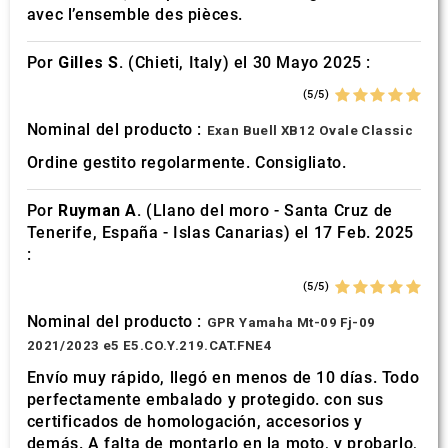
avec l’ensemble des pièces.
Por
Gilles S.
(Chieti, Italy) el 30 Mayo 2025 :
(5/5)
Nominal del producto :
Exan Buell XB12 Ovale Classic
Ordine gestito regolarmente. Consigliato.
Por
Ruyman A.
(Llano del moro - Santa Cruz de
Tenerife, España - Islas Canarias) el 17 Feb. 2025
:
(5/5)
Nominal del producto :
GPR Yamaha Mt-09 Fj-09
2021/2023 e5 E5.CO.Y.219.CAT.FNE4
Envío muy rápido, llegó en menos de 10 días. Todo
perfectamente embalado y protegido. con sus
certificados de homologación, accesorios y
demás. A falta de montarlo en la moto, y probarlo,