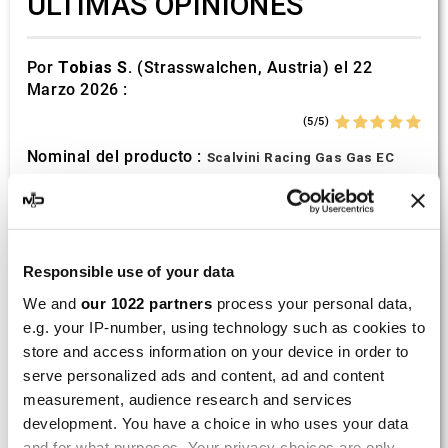
ÚLTIMAS OPINIONES
Por
Tobias S.
(Strasswalchen, Austria) el 22
Marzo 2026 :
(5/5)
Nominal del producto :
Scalvini Racing Gas Gas EC
250 300 002.136224
Good and fast delivery!
Por
Bernd W.
(Dresden, Germany) el 13 Marzo
Responsible use of your data
2026 :
We and
our 1022 partners
process your personal data,
(4/5)
e.g. your IP-number, using technology such as cookies to
Nominal del producto :
store and access information on your device in order to
Marving H/AAA/35/VN Honda
Xlv 600 Transalp
serve personalized ads and content, ad and content
measurement, audience research and services
Perfect
development. You have a choice in who uses your data
and for what purposes. Your privacy choices are only