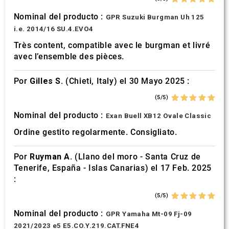
provided to them or that they’ve collected from your use
Nominal del producto :
GPR Suzuki Burgman Uh 125
of their services.
i.e. 2014/16 SU.4.EVO4
Très content, compatible avec le burgman et livré
avec l’ensemble des pièces.
Por
Gilles S.
(Chieti, Italy) el 30 Mayo 2025 :
(5/5)
Nominal del producto :
Exan Buell XB12 Ovale Classic
Ordine gestito regolarmente. Consigliato.
Por
Ruyman A.
(Llano del moro - Santa Cruz de
Tenerife, España - Islas Canarias) el 17 Feb. 2025
:
(5/5)
Nominal del producto :
GPR Yamaha Mt-09 Fj-09
2021/2023 e5 E5.CO.Y.219.CAT.FNE4