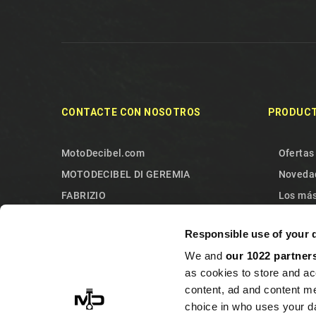
CONTACTE CON NOSOTROS
PRODUC
MotoDecibel.com
Ofertas
MOTODECIBEL DI GEREMIA
Noveda
FABRIZIO
Los más
IT13115440011
Contact
Responsible use of your 
10090 Sangano
Mapa de
We and
our 1022 partner
Torino
as cookies to store and ac
Italy
content, ad and content 
+393513946375 (Whatsapp)
choice in who uses your da