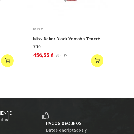
MIVV
GPR
a
Mivv Dakar Black Yamaha Tenerè
GPR 
700
2019
456,55 €
711,
592,92 €
LIENTE
idas
PAGOS SEGUROS
Datos encriptados y