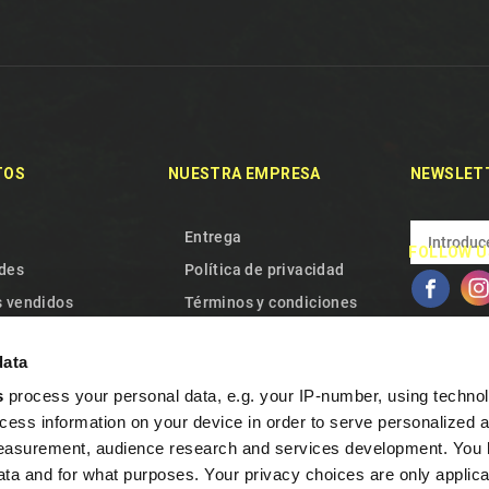
TOS
NUESTRA EMPRESA
NEWSLET
Entrega
FOLLOW U
des
Política de privacidad
 vendidos
Términos y condiciones
e con nosotros
Nuestro Equipo
data
l sitio
Política de Cookies
s
process your personal data, e.g. your IP-number, using techno
Garantía y desistimiento
cess information on your device in order to serve personalized 
Preguntas frecuentes
measurement, audience research and services development. You 
Programa de fidelidad
ta and for what purposes. Your privacy choices are only applica