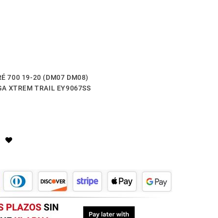
É 700 19-20 (DM07 DM08)
EGA XTREM TRAIL EY9067SS