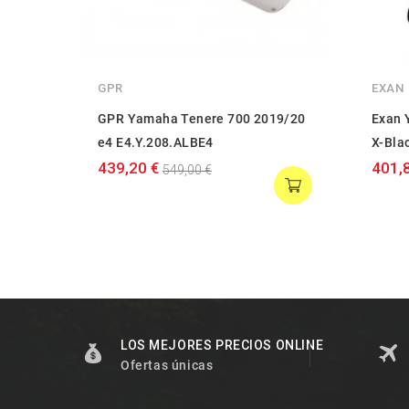
GPR
EXAN
GPR Yamaha Tenere 700 2019/20
Exan 
e4 E4.Y.208.ALBE4
X-Bla
439,20 €
401,
549,00 €
LOS MEJORES PRECIOS ONLINE
Ofertas únicas