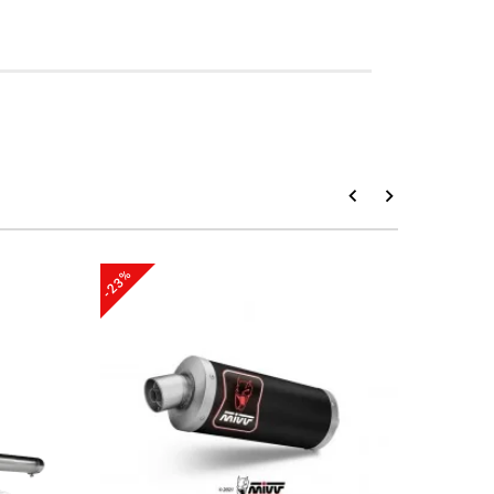
-23%
-20%