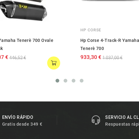
HP CORSE
Yamaha Tenerè 700 Ovale
Hp Corse 4-Track-R Yamah
ck
Tenerè 700
87 €
933,30 €
446,52 €
1.037,00 €
ENVÍO RÁPIDO
SERVICIO AL C
Gratis desde 349 €
Respuestas ráp