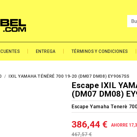
ECUENTES
ENTREGA
TÉRMINOS Y CONDICIONES
0
IXIL YAMAHA TÉNÉRÉ 700 19-20 (DM07 DM08) EY9067SS
Escape IXIL YA
(DM07 DM08) E
Escape Yamaha Tenerè 700
386,44 €
AHORRE 17,
467,57 €