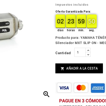
Impuestos incluidos
Oferta Garantizada Para:
02
23
59
49
02
00
23
00
59
00
50
49
días
horas
min.
seg.
Producto para: YAMAHA TÉNÉR
Silenciador MXT SLIP ON - M
Cantidad
AÑADIR A LA CESTA

