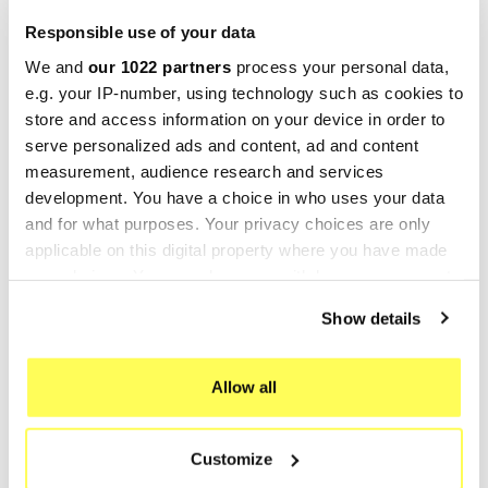
Les fixations sont fournies.
Responsible use of your data
Certificat ed code d'homologation européenne
We and
our 1022 partners
process your personal data,
pour usage routier inclus (CEE).
e.g. your IP-number, using technology such as cookies to
Le catalyseur est inclus dans le kit.
store and access information on your device in order to
Made in Italy 100%.
serve personalized ads and content, ad and content
Garantie 2 ans.
measurement, audience research and services
Pour la recherche:
development. You have a choice in who uses your data
Echappement Echappements Pot Silencieux Sport
and for what purposes. Your privacy choices are only
applicable on this digital property where you have made
Pot
your choices. You can change or withdraw your consent
GPR
, un acteur majeur dans la fabrication de
any time from the Cookie Declaration or by clicking on
silencieux et de collecteurs pour motos, est basé
Show details
the Privacy trigger icon.
à Cerro al Lambro, dans la province de Milan, en
Italie. L'histoire de cette entreprise familiale
If you allow, we would also like to:
Allow all
italienne a commencé comme une classique
Collect information about your geographical location
entreprise familiale, mais grâce à des
which can be accurate to within several meters
Customize
Identify your device by actively scanning it for
investissements significatifs depuis les années