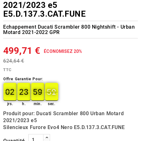
2021/2023 e5
E5.D.137.3.CAT.FUNE
Echappement Ducati Scrambler 800 Nightshift - Urban
Motard 2021-2022 GPR
499,71 €
ÉCONOMISEZ 20%
624,64 €
TTC
Offre Garantie Pour:
02
23
59
49
02
00
23
00
59
00
50
49
jrs.
h.
min.
sec.
Produit pour: Ducati Scrambler 800 Urban Motard
2021/2023 e5
Silencieux Furore Evo4 Nero E5.D.137.3.CAT.FUNE
Quantité