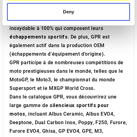
specific characteristics (fingerprinting)
2000, elle a su optimiser son processus de
Find out more about how your personal data is processed
production, obtenir la certification ISO9001, et
Deny
and set your preferences in the
details section
.
produire des composants en titane et en acier
inoxydable à 100% qui composent leurs
We use cookies to personalise content and ads, to
échappements sportifs
. De plus, GPR est
provide social media features and to analyse our traffic.
également actif dans la production OEM
We also share information about your use of our site with
our social media, advertising and analytics partners who
(échappements d'équipement d'origine).
may combine it with other information that you’ve
GPR participe à de nombreuses compétitions de
provided to them or that they’ve collected from your use
moto prestigieuses dans le monde, telles que le
of their services.
MotoGP, le Moto3, le championnat du monde
Supersport et le MXGP World Cross.
Dans le catalogue GPR, vous découvrirez une
large gamme de
silencieux sportifs pour
motos
, incluant Albus Ceramic, Albus EVO4,
Deeptone, Dual Carbon Inox, Poppy, F250, Furore,
Furore EVO4, Ghisa, GP EVO4, GPE, M3,