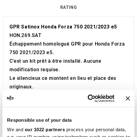
RATING
GPR Satinox Honda Forza 750 2021/2023 e5
HON.269.SAT
Échappement homologué GPR pour Honda Forza
750 2021/2023 e5.
C'est un kit prêt à être installé. Aucune
modification requise.
Le silencieux ce montent en lieu et place des
originaux.
Les fixations sont fournies.
Certificat ed code d'homologation européenne
pour usage routier inclus (CEE).
Responsible use of your data
Le catalyseur ce n'est pas inclus dans le kit.
Made in Italy 100%.
We and
our 1022 partners
process your personal data,
e.g. your IP-number, using technology such as cookies to