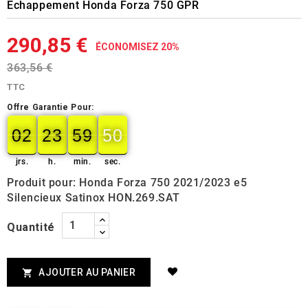
Echappement Honda Forza 750 GPR
290,85 €
ÉCONOMISEZ 20%
363,56 €
TTC
Offre Garantie Pour:
02
23
59
49
02
00
23
00
59
00
50
49
jrs.
h.
min.
sec.
Produit pour: Honda Forza 750 2021/2023 e5
Silencieux Satinox HON.269.SAT
Quantité
AJOUTER AU PANIER
