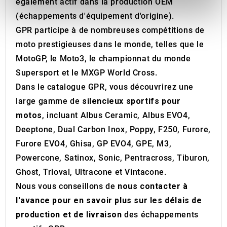
également actif dans la production OEM
We use cookies to personalise content and ads, to
(échappements d'équipement d'origine).
provide social media features and to analyse our traffic.
GPR participe à de nombreuses compétitions de
We also share information about your use of our site with
moto prestigieuses dans le monde, telles que le
our social media, advertising and analytics partners who
may combine it with other information that you’ve
MotoGP, le Moto3, le championnat du monde
provided to them or that they’ve collected from your use
Supersport et le MXGP World Cross.
of their services.
Dans le catalogue GPR, vous découvrirez une
large gamme de
silencieux sportifs pour
motos
, incluant Albus Ceramic, Albus EVO4,
Deeptone, Dual Carbon Inox, Poppy, F250, Furore,
Furore EVO4, Ghisa, GP EVO4, GPE, M3,
Powercone, Satinox, Sonic, Pentracross, Tiburon,
Ghost, Trioval, Ultracone et Vintacone.
Nous vous conseillons de
nous contacter à
l'avance pour en savoir plus sur les délais de
production et de livraison
des échappements