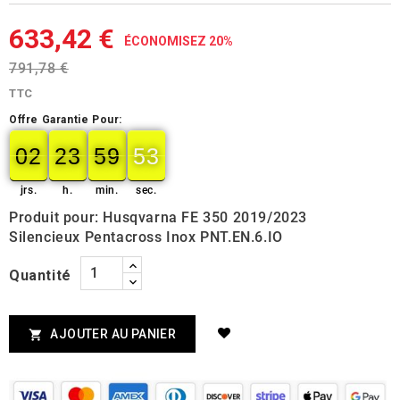
633,42 €
ÉCONOMISEZ 20%
791,78 €
TTC
Offre Garantie Pour:
02
23
59
52
02
00
23
00
59
00
53
52
jrs.
h.
min.
sec.
Produit pour: Husqvarna FE 350 2019/2023
Silencieux Pentacross Inox PNT.EN.6.IO
Quantité
AJOUTER AU PANIER
