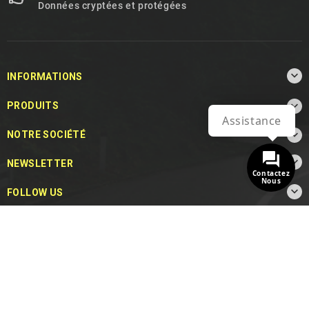
Données cryptées et protégées

INFORMATIONS

PRODUITS
Assistance

NOTRE SOCIÉTÉ

NEWSLETTER
Contactez
Nous

FOLLOW US
© 2026 - MotoDecibel.com™