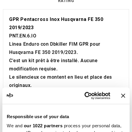
RATING
GPR Pentacross Inox Husqvarna FE 350
2019/2023
PNT.EN.6.IO
Linea Enduro con Dbkiller FIM GPR pour
Husqvarna FE 350 2019/2023.
C'est un kit prêt à être installé. Aucune
modification requise.
Le silencieux ce montent en lieu et place des
originaux.
Les fixations sont fournies.
Sans Certificat ed code d'homologation
européenne pour usage routier inclus (CEE).
Responsible use of your data
Le catalyseur ce n'est pas inclus dans le kit.
We and
our 1022 partners
process your personal data,
Made in Italy 100%.