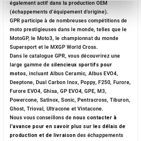
également actif dans la production OEM
We use cookies to personalise content and ads, to
(échappements d'équipement d'origine).
provide social media features and to analyse our traffic.
GPR participe à de nombreuses compétitions de
We also share information about your use of our site with
our social media, advertising and analytics partners who
moto prestigieuses dans le monde, telles que le
may combine it with other information that you’ve
MotoGP, le Moto3, le championnat du monde
provided to them or that they’ve collected from your use
Supersport et le MXGP World Cross.
of their services.
Dans le catalogue GPR, vous découvrirez une
large gamme de
silencieux sportifs pour
motos
, incluant Albus Ceramic, Albus EVO4,
Deeptone, Dual Carbon Inox, Poppy, F250, Furore,
Furore EVO4, Ghisa, GP EVO4, GPE, M3,
Powercone, Satinox, Sonic, Pentracross, Tiburon,
Ghost, Trioval, Ultracone et Vintacone.
Nous vous conseillons de
nous contacter à
l'avance pour en savoir plus sur les délais de
production et de livraison
des échappements