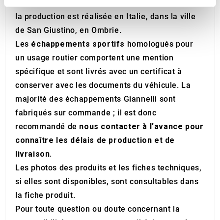
et de fonctionnement du moteur. L'intégralité de
We use cookies to personalise content and ads, to
la production est réalisée en Italie, dans la ville
provide social media features and to analyse our traffic.
de San Giustino, en Ombrie.
We also share information about your use of our site with
Les
échappements sportifs
homologués pour
our social media, advertising and analytics partners who
un usage routier comportent une mention
may combine it with other information that you’ve
spécifique et sont livrés avec un certificat à
provided to them or that they’ve collected from your use
conserver avec les documents du véhicule. La
of their services.
majorité des échappements Giannelli sont
fabriqués sur commande ; il est donc
recommandé de
nous contacter à l'avance pour
connaître les délais de production et de
livraison
.
Les photos des produits et les fiches techniques,
si elles sont disponibles, sont consultables dans
la fiche produit.
Pour toute question ou doute concernant la