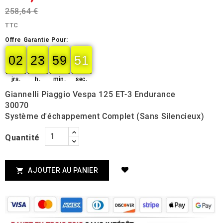
258,64 €
TTC
Offre Garantie Pour:
02
23
59
50
02
00
23
00
59
00
50
51
jrs.
h.
min.
sec.
Giannelli Piaggio Vespa 125 ET-3 Endurance
30070
Système d'échappement Complet (Sans Silencieux)
Quantité
AJOUTER AU PANIER
