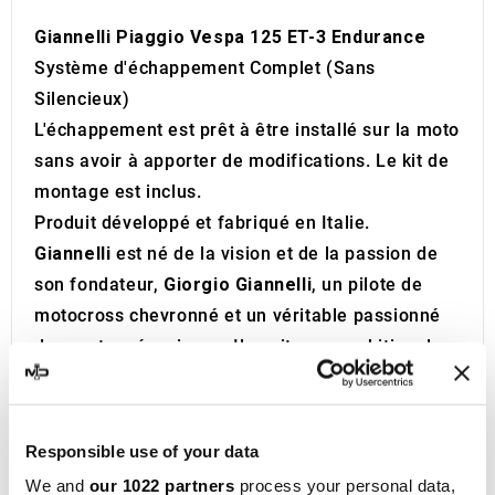
Giannelli Piaggio Vespa 125 ET-3 Endurance
Système d'échappement Complet (Sans
Silencieux)
L'échappement est prêt à être installé sur la moto
sans avoir à apporter de modifications. Le kit de
montage est inclus.
Produit développé et fabriqué en Italie.
Giannelli
est né de la vision et de la passion de
son fondateur,
Giorgio Giannelli
, un pilote de
motocross chevronné et un véritable passionné
de sports mécaniques. Il avait pour ambition de
créer une entreprise spécialisée dans la
fabrication d'
échappements de compétition
pour
motos
. En quelques années, la production a
Responsible use of your data
atteint une échelle industrielle, proposant une
We and
our 1022 partners
process your personal data,