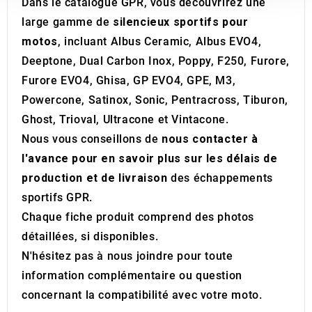
Dans le catalogue GPR, vous découvrirez une
our social media, advertising and analytics partners who
large gamme de
silencieux sportifs pour
may combine it with other information that you’ve
motos
, incluant Albus Ceramic, Albus EVO4,
provided to them or that they’ve collected from your use
of their services.
Deeptone, Dual Carbon Inox, Poppy, F250, Furore,
Furore EVO4, Ghisa, GP EVO4, GPE, M3,
Powercone, Satinox, Sonic, Pentracross, Tiburon,
Ghost, Trioval, Ultracone et Vintacone.
Nous vous conseillons de
nous contacter à
l'avance pour en savoir plus sur les délais de
production et de livraison
des échappements
sportifs GPR.
Chaque fiche produit comprend des photos
détaillées, si disponibles.
N'hésitez pas à nous joindre pour toute
information complémentaire ou question
concernant la compatibilité avec votre moto.