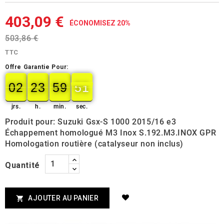
403,09 €
ÉCONOMISEZ 20%
503,86 €
TTC
Offre Garantie Pour:
02
23
59
49
02
00
23
00
59
00
50
50
jrs.
h.
min.
sec.
Produit pour: Suzuki Gsx-S 1000 2015/16 e3
Échappement homologué M3 Inox S.192.M3.INOX GPR
Homologation routière (catalyseur non inclus)
Quantité
AJOUTER AU PANIER
