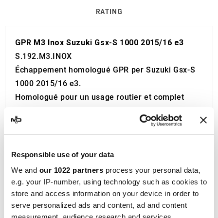
RATING
GPR M3 Inox Suzuki Gsx-S 1000 2015/16 e3
S.192.M3.INOX
Échappement homologué GPR per Suzuki Gsx-S
1000 2015/16 e3.
Homologué pour un usage routier et complet
avec certificat à joindre aux documents de la
moto. Code d'approbation visible.
Le catalyseur n'est pas inclus dans le kit.
L'échappement est équipé d'un Db Killer.
Responsible use of your data
Produit développé et fabriqué en Italie.
We and
our 1022 partners
process your personal data,
Garantie 2 ans.
e.g. your IP-number, using technology such as cookies to
GPR
, un acteur majeur dans la fabrication de
store and access information on your device in order to
serve personalized ads and content, ad and content
silencieux et de collecteurs pour motos, est basé
measurement, audience research and services