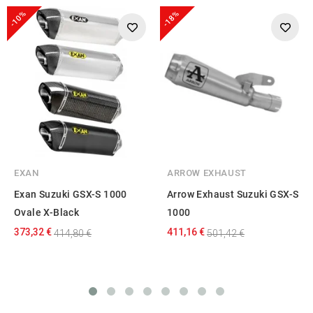
-10%
-18%
EXAN
ARROW EXHAUST
Exan Suzuki GSX-S 1000
Arrow Exhaust Suzuki GSX-S
Ovale X-Black
1000
373,32 €
411,16 €
414,80 €
501,42 €