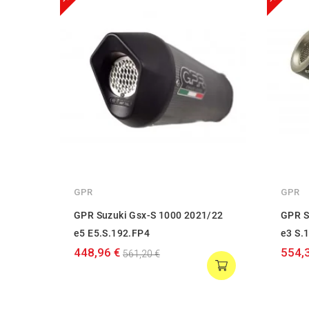
GPR
GPR
GPR Suzuki Gsx-S 1000 2021/22
GPR S
e5 E5.S.192.FP4
e3 S.
448,96 €
554,
561,20 €