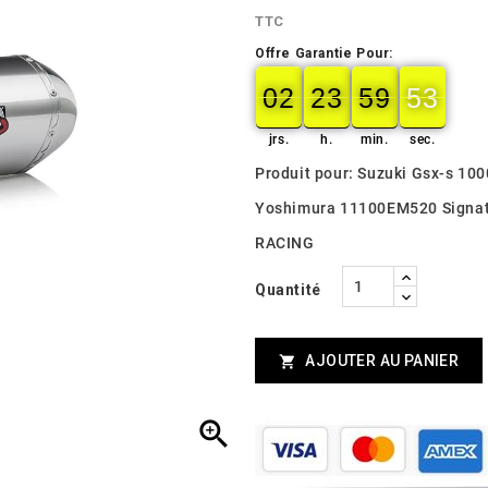
TTC
Offre Garantie Pour:
02
23
59
51
02
00
23
00
59
00
52
52
jrs.
h.
min.
sec.
Produit pour: Suzuki Gsx-s 10
Yoshimura 11100EM520 Signa
RACING
Quantité
AJOUTER AU PANIER

