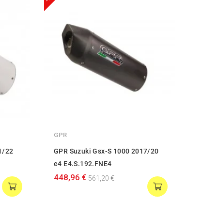
GPR
IXIL
1/22
GPR Suzuki Gsx-S 1000 2017/20
IXIL 
e4 E4.S.192.FNE4
22 (
448,96 €
418,
561,20 €