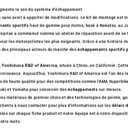
r augmente le son du système d'échappement.
o sans avoir à apporter de modifications. Le kit de montage est in
ents sportifs
haut de gamme pour motos, basé à Nakatsu, au J
treprise a commencé comme un atelier de réparation avant de se t
r les motocyclistes les plus exigeants. Grâce à une histoire m
n des principaux acteurs du marché des
échappements sportifs 
,
Yoshimura R&D of America
, située à Chino, en Californie. Cet
roissance. Aujourd'hui, Yoshimura R&D of America est l'un des le
ts de haute qualité pour des compétitions comme l'AMA Superbike
zuki et Yamaha pour concevoir des
échappements
sur mesure.
matériaux de premier choix et des technologies de pointe, garan
ients à nous contacter pour plus d'informations sur les
délais d
les sur chaque fiche produit et notre équipe est à votre disposi
votre moto.