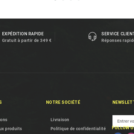
EXPÉDITION RAPIDE
SERVICE CLIEN
Gratuit à partir de 349 €
Réponses rapid
S
NOTRE SOCIÉTÉ
NEWSLET
ions
Livraison
FOLLOW U
x produits
Politique de confidentialité