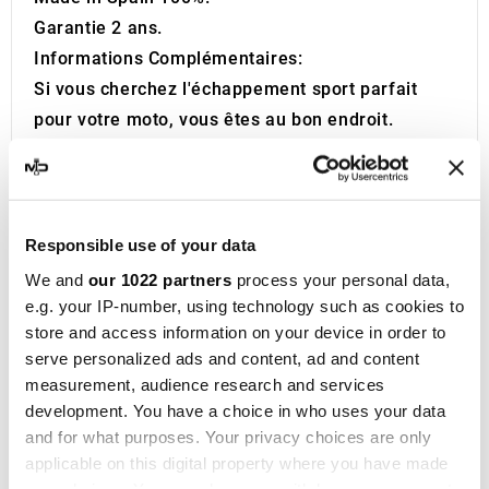
Garantie 2 ans.
Informations Complémentaires:
Si vous cherchez l'échappement sport parfait
pour votre moto, vous êtes au bon endroit.
Depuis plus d'une décennie, MotoDecibel
s'occupe de la recherche et de la revente des
meilleurs échappements sportifs, silencieux et
collecteurs pour motos. Si vous avez des
Responsible use of your data
questions ou des doutes concernant le
We and
our 1022 partners
process your personal data,
silencieux, le silencieux ou l'échappement de
e.g. your IP-number, using technology such as cookies to
store and access information on your device in order to
votre moto, n'hésitez pas à nous contacter.
serve personalized ads and content, ad and content
IXIL
a été fondée à Barcelone en 1955 et est
measurement, audience research and services
aujourd'hui une marque consolidée dans le
development. You have a choice in who uses your data
domaine de la compétition moto, présente dans
and for what purposes. Your privacy choices are only
plus de 40 distributeurs sur les cinq continents.
applicable on this digital property where you have made
Avec plus de cinquante ans d'expérience,
your choices. You can change or withdraw your consent