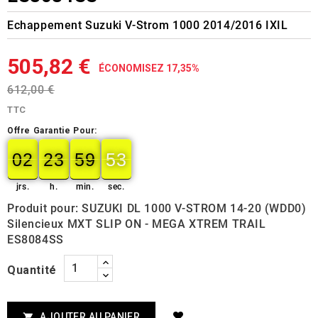
Echappement Suzuki V-Strom 1000 2014/2016 IXIL
505,82 €
ÉCONOMISEZ 17,35%
612,00 €
TTC
Offre Garantie Pour:
02
23
59
52
02
00
23
00
59
00
52
53
jrs.
h.
min.
sec.
Produit pour: SUZUKI DL 1000 V-STROM 14-20 (WDD0)
Silencieux MXT SLIP ON - MEGA XTREM TRAIL
ES8084SS
Quantité
AJOUTER AU PANIER
