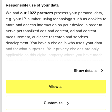
Responsible use of your data
We and
our 1022 partners
process your personal data,
e.g. your IP-number, using technology such as cookies to
GLI SCARICHI SPORTIVI GPR: LA SCELTA
store and access information on your device in order to
IDEALE PER LA TUA MOTO
serve personalized ads and content, ad and content
measurement, audience research and services
2925
Visualizzazioni
development. You have a choice in who uses your data
Scopri la storia, i vantaggi e le moto più famose che
and for what purposes. Your privacy choices are only
scelgono gli scarichi sportivi GPR. Un upgrade che
applicable on this digital property where you have made
unisce prestazioni e stile.
your choices. You can change or withdraw your consent
Leggi di più
any time from the Cookie Declaration or by clicking on
Show details
the Privacy trigger icon.
If you allow, we would also like to:
Allow all
Collect information about your geographical location
which can be accurate to within several meters
Customize
Identify your device by actively scanning it for
specific characteristics (fingerprinting)