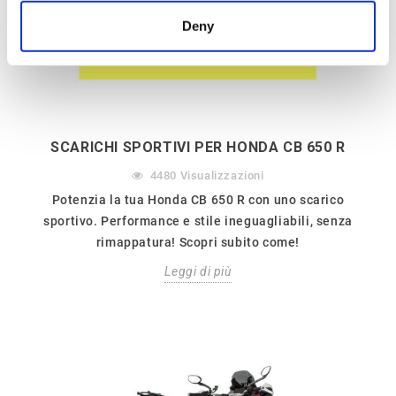
Find out more about how your personal data is processed
Deny
and set your preferences in the
details section
.
We use cookies to personalise content and ads, to
provide social media features and to analyse our traffic.
We also share information about your use of our site with
our social media, advertising and analytics partners who
SCARICHI SPORTIVI PER HONDA CB 650 R
may combine it with other information that you’ve
4480
Visualizzazioni
provided to them or that they’ve collected from your use
Potenzia la tua Honda CB 650 R con uno scarico
of their services.
sportivo. Performance e stile ineguagliabili, senza
rimappatura! Scopri subito come!
Leggi di più