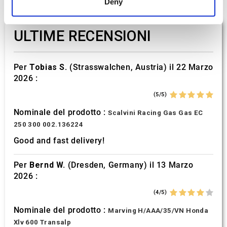
Deny
and set your preferences in the
details section
.
ULTIME RECENSIONI
We use cookies to personalise content and ads, to
provide social media features and to analyse our traffic.
We also share information about your use of our site with
Per
Tobias S.
(Strasswalchen, Austria) il 22 Marzo
our social media, advertising and analytics partners who
2026 :
may combine it with other information that you’ve
provided to them or that they’ve collected from your use
(5/5)
of their services.
Nominale del prodotto :
Scalvini Racing Gas Gas EC
250 300 002.136224
Good and fast delivery!
Per
Bernd W.
(Dresden, Germany) il 13 Marzo
2026 :
(4/5)
Nominale del prodotto :
Marving H/AAA/35/VN Honda
Xlv 600 Transalp