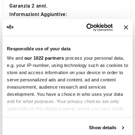
Garanzia 2 anni.
Informazioni Aggiuntive:
Se sei alla ricerca dello scarico sportivo perfetto
per la tua Moto sei nel posto giusto. Da oltre 1
decennio MotoDecibel si occupa della ricerca e
della rivendita dei migliori Scarichi Sportivi,
Responsible use of your data
Silenziatori, Marmitte e Collettori per Moto. Se
We and
our 1022 partners
process your personal data,
hai domande o dubbi riguardo la Marmitta, il
e.g. your IP-number, using technology such as cookies to
store and access information on your device in order to
Silenziatore o lo Scarico della tua Moto non
serve personalized ads and content, ad and content
esitare a contattarci.
measurement, audience research and services
IXIL
nasce a Barcellona nel 1955 ed è ora un
development. You have a choice in who uses your data
marchio consolidato nel campo delle corse
and for what purposes. Your privacy choices are only
motociclistiche, presente in oltre 40 distributori
applicable on this digital property where you have made
dislocati in cinque continenti. Con oltre
your choices. You can change or withdraw your consent
any time from the Cookie Declaration or by clicking on
cinquant'anni di esperienza, la società progetta
Show details
the Privacy trigger icon.
sistemi di scarico e silenziatori
per una vasta