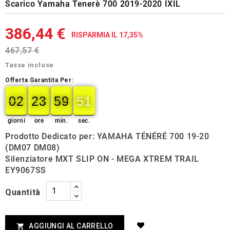
Scarico Yamaha Tenerè 700 2019-2020 IXIL
386,44 €
RISPARMIA IL 17,35%
467,57 €
Tasse incluse
Offerta Garantita Per:
02
23
59
49
02
00
23
00
59
00
50
50
giorni
ore
min.
sec.
Prodotto Dedicato per: YAMAHA TÉNÉRÉ 700 19-20
(DM07 DM08)
Silenziatore MXT SLIP ON - MEGA XTREM TRAIL
EY9067SS
Quantità
AGGIUNGI AL CARRELLO
