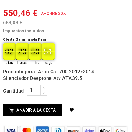
550,46 €
AHORRE 20%
688,08 €
Impuestos incluidos
Oferta Garantizada Para:
02
23
59
50
02
00
23
00
59
00
51
50
días
horas
min.
seg.
Producto para: Artic Cat 700 2012>2014
Silenciador Deeptone Atv ATV.39.5
Cantidad
AÑADIR A LA CESTA
