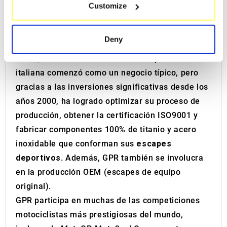
Escape Escapes Silenciador Silenciadores
Customize
Identify your device by actively scanning it for
GPR
, uno de los líderes en la fabricación de
specific characteristics (fingerprinting)
silenciadores y colectores para motocicletas, se
Find out more about how your personal data is processed
Deny
encuentra en Cerro al Lambro, en la provincia de
and set your preferences in the
details section
.
Milán, Italia. La historia de esta empresa familiar
We use cookies to personalise content and ads, to
italiana comenzó como un negocio típico, pero
provide social media features and to analyse our traffic.
gracias a las inversiones significativas desde los
We also share information about your use of our site with
años 2000, ha logrado optimizar su proceso de
our social media, advertising and analytics partners who
producción, obtener la certificación ISO9001 y
may combine it with other information that you’ve
fabricar componentes 100% de titanio y acero
provided to them or that they’ve collected from your use
inoxidable que conforman sus
escapes
of their services.
deportivos
. Además, GPR también se involucra
en la producción OEM (escapes de equipo
original).
GPR participa en muchas de las competiciones
motociclistas más prestigiosas del mundo,