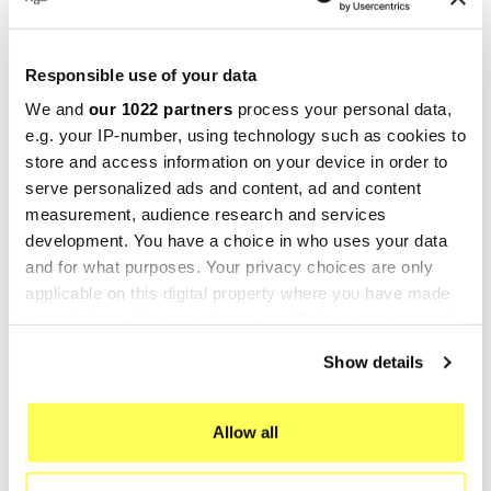
RATING
Responsible use of your data
GPR Deeptone Atv Artic Cat 700 2012>2014
We and
our 1022 partners
process your personal data,
ATV.39.5
e.g. your IP-number, using technology such as cookies to
Linea homologada GPR para Artic Cat 700
store and access information on your device in order to
2012>2014.
serve personalized ads and content, ad and content
measurement, audience research and services
Es un kit listo para ser instalado. No se requieren
development. You have a choice in who uses your data
modificaciones.
and for what purposes. Your privacy choices are only
Se reemplaza directamente sin ninguna
applicable on this digital property where you have made
modificación.
your choices. You can change or withdraw your consent
Homologación Europea y Suiza (CEE).
any time from the Cookie Declaration or by clicking on
Show details
El catalizador no está incluido en el kit.
the Privacy trigger icon.
Made in Italy 100%.
If you allow, we would also like to:
Allow all
2 años de garantía.
Collect information about your geographical location
Para la búsqueda del sitio:
which can be accurate to within several meters