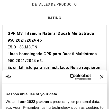
DETALLES DE PRODUCTO
RATING
GPR M3 Titanium Natural Ducati Multistrada
950 2021/2024 e5
E5.D.138.M3.TN
Linea homologada GPR para Ducati Multistrada
950 2021/2024 e5.
Es un kit listo para ser instalado. No se requieren
modificaciones.
Se reemplaza directamente sin ninguna
modificación.
Responsible use of your data
Homologación Europea y Suiza (CEE).
El catalizador no está incluido en el kit.
We and
our 1022 partners
process your personal data,
e.g. your IP-number, using technology such as cookies to
Made in Italy 100%.