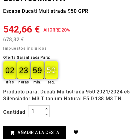
Escape Ducati Multistrada 950 GPR
542,66 €
AHORRE 20%
678,32 €
Impuestos incluidos
Oferta Garantizada Para:
02
23
59
49
02
00
23
00
59
00
50
50
días
horas
min.
seg.
Producto para: Ducati Multistrada 950 2021/2024 e5
Silenciador M3 Titanium Natural E5.D.138.M3.TN
Cantidad
AÑADIR A LA CESTA
