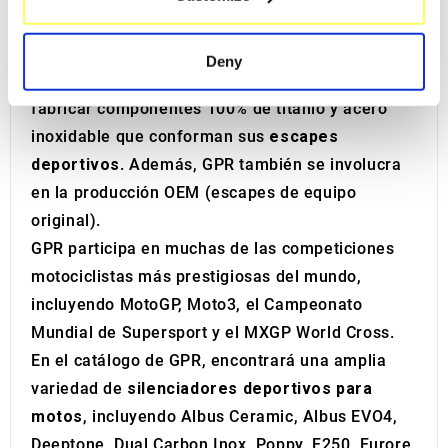
specific characteristics (fingerprinting)
gracias a las inversiones significativas desde los
Find out more about how your personal data is processed
años 2000, ha logrado optimizar su proceso de
Deny
and set your preferences in the
details section
.
producción, obtener la certificación ISO9001 y
fabricar componentes 100% de titanio y acero
We use cookies to personalise content and ads, to
inoxidable que conforman sus
escapes
provide social media features and to analyse our traffic.
deportivos
. Además, GPR también se involucra
We also share information about your use of our site with
en la producción OEM (escapes de equipo
our social media, advertising and analytics partners who
may combine it with other information that you’ve
original).
provided to them or that they’ve collected from your use
GPR participa en muchas de las competiciones
of their services.
motociclistas más prestigiosas del mundo,
incluyendo MotoGP, Moto3, el Campeonato
Mundial de Supersport y el MXGP World Cross.
En el catálogo de GPR, encontrará una amplia
variedad de
silenciadores deportivos para
motos
, incluyendo Albus Ceramic, Albus EVO4,
Deeptone, Dual Carbon Inox, Poppy, F250, Furore,