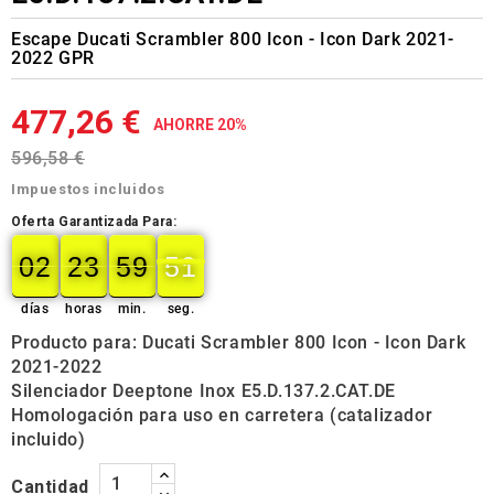
Escape Ducati Scrambler 800 Icon - Icon Dark 2021-
2022 GPR
477,26 €
AHORRE 20%
596,58 €
Impuestos incluidos
Oferta Garantizada Para:
02
23
59
50
02
00
23
00
59
00
50
51
días
horas
min.
seg.
Producto para: Ducati Scrambler 800 Icon - Icon Dark
2021-2022
Silenciador Deeptone Inox E5.D.137.2.CAT.DE
Homologación para uso en carretera (catalizador
incluido)
Cantidad